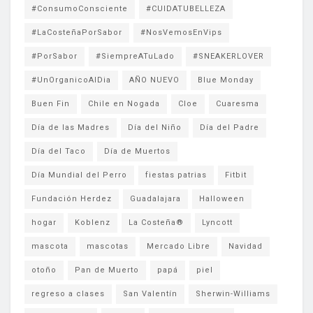
#ConsumoConsciente
#CUIDATUBELLEZA
#LaCosteñaPorSabor
#NosVemosEnVips
#PorSabor
#SiempreATuLado
#SNEAKERLOVER
#UnOrganicoAlDia
AÑO NUEVO
Blue Monday
Buen Fin
Chile en Nogada
Cloe
Cuaresma
Día de las Madres
Día del Niño
Día del Padre
Día del Taco
Día de Muertos
Día Mundial del Perro
fiestas patrias
Fitbit
Fundación Herdez
Guadalajara
Halloween
hogar
Koblenz
La Costeña®
Lyncott
mascota
mascotas
Mercado Libre
Navidad
otoño
Pan de Muerto
papá
piel
regreso a clases
San Valentín
Sherwin-Williams