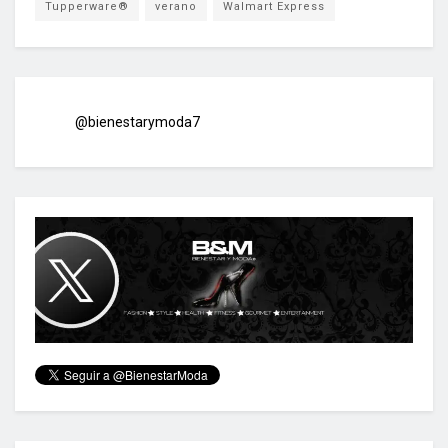
Tupperware®
verano
Walmart Express
@bienestarymoda7