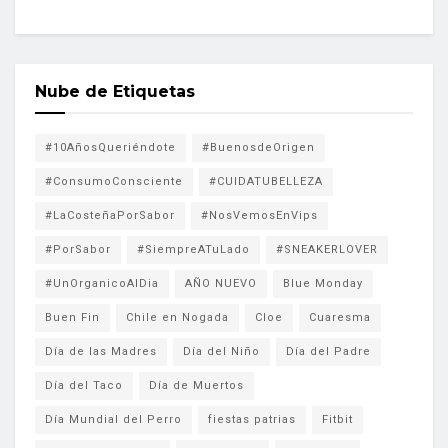
Nube de Etiquetas
#10AñosQueriéndote
#BuenosdeOrigen
#ConsumoConsciente
#CUIDATUBELLEZA
#LaCosteñaPorSabor
#NosVemosEnVips
#PorSabor
#SiempreATuLado
#SNEAKERLOVER
#UnOrganicoAlDia
AÑO NUEVO
Blue Monday
Buen Fin
Chile en Nogada
Cloe
Cuaresma
Día de las Madres
Día del Niño
Día del Padre
Día del Taco
Día de Muertos
Día Mundial del Perro
fiestas patrias
Fitbit