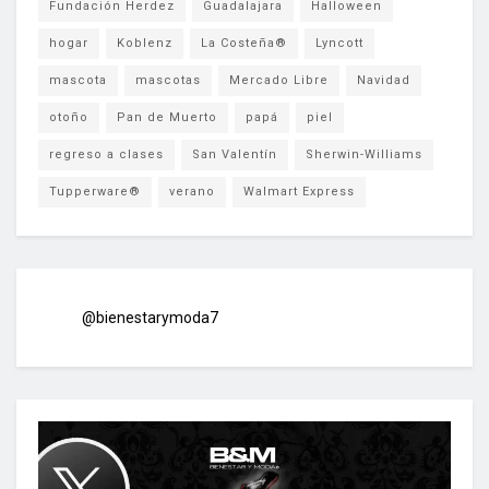
Fundación Herdez
Guadalajara
Halloween
hogar
Koblenz
La Costeña®
Lyncott
mascota
mascotas
Mercado Libre
Navidad
otoño
Pan de Muerto
papá
piel
regreso a clases
San Valentín
Sherwin-Williams
Tupperware®
verano
Walmart Express
@bienestarymoda7