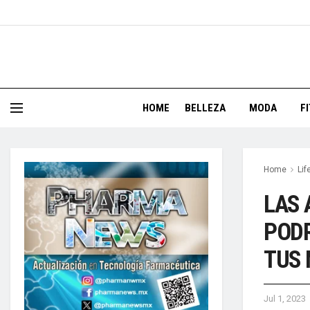
HOME
BELLEZA
MODA
F
Home
Lif
LAS 
PODR
TUS
Jul 1, 2023