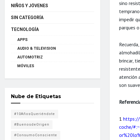
sino resis
NIÑOS Y JÓVENES
temprano 
SIN CATEGORÍA
impedir q
parques o
TECNOLOGÍA
APPS
Recuerda,
AUDIO & TELEVISION
almohadil
AUTOMOTRIZ
brincar, 
MÓVILES
resistent
atención 
son suaves
Nube de Etiquetas
Referenci
#10AñosQueriéndote
1
https:/
#BuenosdeOrigen
coche/#:
or%20lo
#ConsumoConsciente