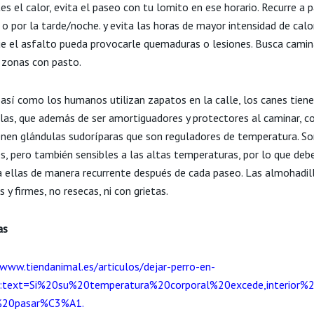
tes el calor, evita el paseo con tu lomito en ese horario. Recurre a 
o por la tarde/noche. y evita las horas de mayor intensidad de calo
ue el asfalto pueda provocarle quemaduras o lesiones. Busca cami
 zonas con pasto.
 así como los humanos utilizan zapatos en la calle, los canes tien
las, que además de ser amortiguadores y protectores al caminar, co
tienen glándulas sudoríparas que son reguladores de temperatura. S
es, pero también sensibles a las altas temperaturas, por lo que deb
a ellas de manera recurrente después de cada paseo. Las almohadil
 y firmes, no resecas, ni con grietas.
as
/www.tiendanimal.es/articulos/dejar-perro-en-
~:text=Si%20su%20temperatura%20corporal%20excede,interior
%20pasar%C3%A1
.