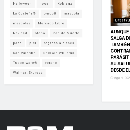
Halloween
hogar
Koblenz
La Costeña®
Lyncott
mascota
LIFESTYL
mascotas
Mercado Libre
AUNQUE 
Navidad
otoño
Pan de Muerto
SALGA D
papá
piel
regreso a clases
TAMBIÉN
CONTRA
San Valentín
Sherwin-Williams
PARÁSIT
Tupperware®
verano
SU SALU
DESDE E
Walmart Express
Ago 4, 202