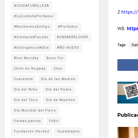
#CUIDATUBELLEZA
2
https:/
#LaCosteñaPorSabor
#NosVemosEnVips
#PorSabor
WB:
http
#SiempreATuLado
#SNEAKERLOVER
Tags:
Ga
#UnOrganicoAlDia
AÑO NUEVO
Blue Monday
Buen Fin
Chile en Nogada
Cloe
Cuaresma
Día de las Madres
Día del Niño
Día del Padre
Día del Taco
Día de Muertos
Día Mundial del Perro
Public
fiestas patrias
Fitbit
Fundación Herdez
Guadalajara