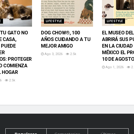
E
LIFESTYLE
LIFESTYLE
TU GATO NO
DOG CHOW®, 100
EL MUSEO DE
E CASA,
AÑOS CUIDANDO A TU
ABRIRÁ SUS 
 PUEDE
MEJOR AMIGO
EN LA CIUDAD
ER
MÉXICO EL P
Ago 3, 2026
2.5k
OS: PROTEGER
10 DE AGOST
D COMIENZA
Ago 1, 2026
2.
L HOGAR
6
2.5k