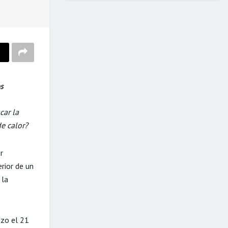
s
car la
de calor?
r
rior de un
 la
nzo el 21