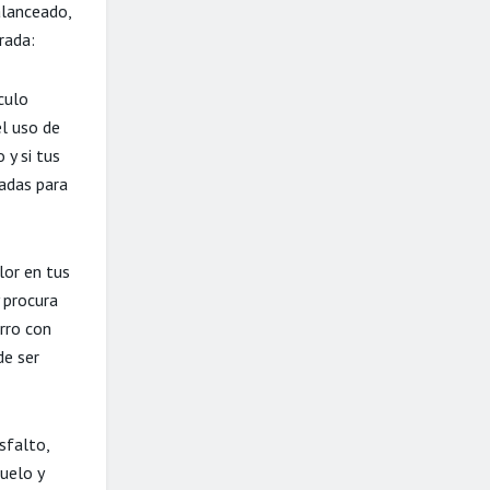
alanceado,
rada:
culo
el uso de
 y si tus
radas para
lor en tus
 procura
rro con
e ser
sfalto,
uelo y