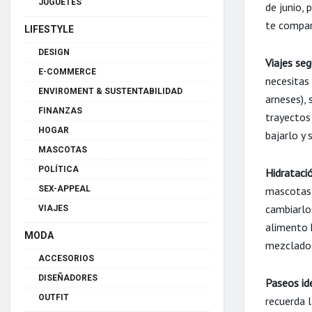
JUGUETES
de junio,
te compar
LIFESTYLE
DESIGN
Viajes seg
E-COMMERCE
necesitas
ENVIROMENT & SUSTENTABILIDAD
arneses), 
FINANZAS
trayectos 
HOGAR
bajarlo y
MASCOTAS
POLÍTICA
Hidrataci
mascotas,
SEX-APPEAL
cambiarlo
VIAJES
alimento 
MODA
mezclado 
ACCESORIOS
DISEÑADORES
Paseos id
OUTFIT
recuerda l