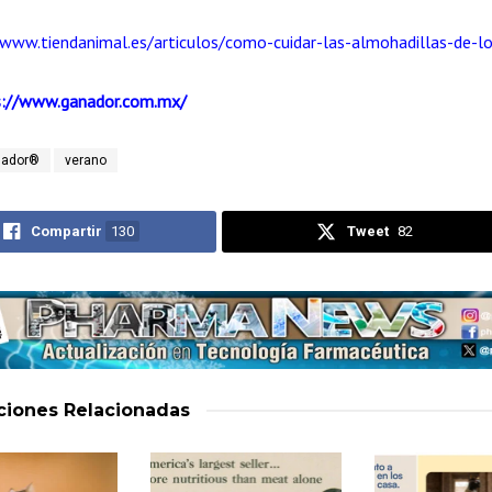
/www.tiendanimal.es/articulos/como-cuidar-las-almohadillas-de-lo
s://www.ganador.com.mx/
nador®
verano
Compartir
130
Tweet
82
aciones
Relacionadas