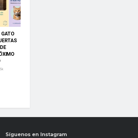
L GATO
PUERTAS
 DE
RÓXIMO
O
5k
Síguenos en Instagram