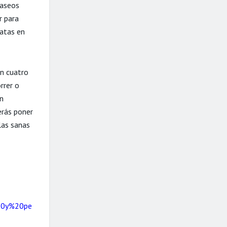
paseos
r para
natas en
en cuatro
rrer o
on
erás poner
las sanas
%20y%20pe