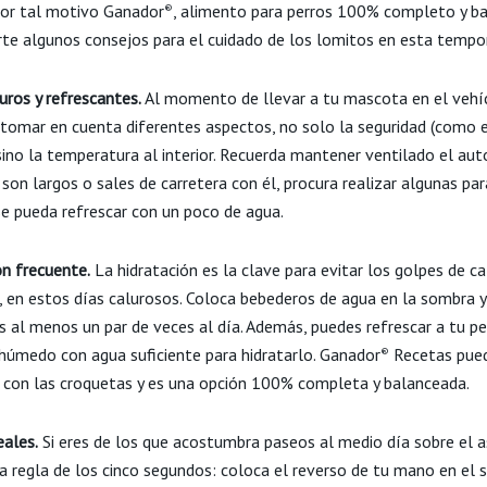
 por tal motivo Ganador
, alimento para perros 100% completo y b
®
te algunos consejos para el cuidado de los lomitos en esta tempo
uros y refrescantes.
Al momento de llevar a tu mascota en el vehí
 tomar en cuenta diferentes aspectos, no solo la seguridad (como 
sino la temperatura al interior. Recuerda mantener ventilado el auto
son largos o sales de carretera con él, procura realizar algunas pa
 se pueda refrescar con un poco de agua.
ón frecuente.
La hidratación es la clave para evitar los golpes de ca
 en estos días calurosos. Coloca bebederos de agua en la sombra y
s al menos un par de veces al día. Además, puedes refrescar a tu pe
húmedo con agua suficiente para hidratarlo. Ganador
Recetas pued
®
con las croquetas y es una opción 100% completa y balanceada.
eales.
Si eres de los que acostumbra paseos al medio día sobre el a
a regla de los cinco segundos: coloca el reverso de tu mano en el s