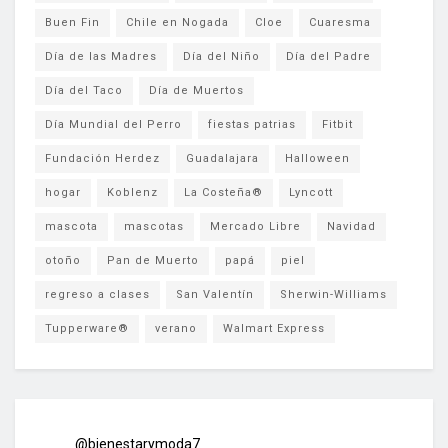
Buen Fin
Chile en Nogada
Cloe
Cuaresma
Día de las Madres
Día del Niño
Día del Padre
Día del Taco
Día de Muertos
Día Mundial del Perro
fiestas patrias
Fitbit
Fundación Herdez
Guadalajara
Halloween
hogar
Koblenz
La Costeña®
Lyncott
mascota
mascotas
Mercado Libre
Navidad
otoño
Pan de Muerto
papá
piel
regreso a clases
San Valentín
Sherwin-Williams
Tupperware®
verano
Walmart Express
@bienestarymoda7