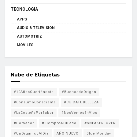
TECNOLOGÍA
APPS
AUDIO & TELEVISION
AUTOMOTRIZ
MÓVILES
Nube de Etiquetas
#10AñosQueriéndote
#BuenosdeOrigen
#ConsumoConsciente
#CUIDATUBELLEZA
#LaCosteñaPorSabor
#NosVemosEnVips
#PorSabor
#SiempreATuLado
#SNEAKERLOVER
#UnOrganicoAlDia
AÑO NUEVO
Blue Monday