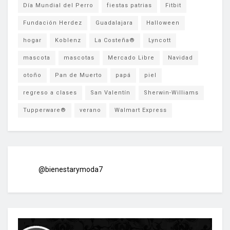
Día Mundial del Perro
fiestas patrias
Fitbit
Fundación Herdez
Guadalajara
Halloween
hogar
Koblenz
La Costeña®
Lyncott
mascota
mascotas
Mercado Libre
Navidad
otoño
Pan de Muerto
papá
piel
regreso a clases
San Valentín
Sherwin-Williams
Tupperware®
verano
Walmart Express
@bienestarymoda7