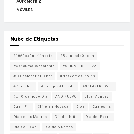
AUTOMOTRIZ
MÓVILES
Nube de Etiquetas
#10AñosQueriéndote
#BuenosdeOrigen
#ConsumoConsciente
#CUIDATUBELLEZA
#LaCosteñaPorSabor
#NosVemosEnVips
#PorSabor
#SiempreATuLado
#SNEAKERLOVER
#UnOrganicoAlDia
AÑO NUEVO
Blue Monday
Buen Fin
Chile en Nogada
Cloe
Cuaresma
Día de las Madres
Día del Niño
Día del Padre
Día del Taco
Día de Muertos