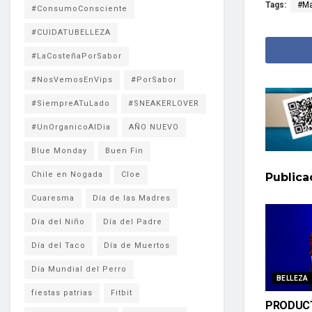
Tags:
#Ma
#ConsumoConsciente
#CUIDATUBELLEZA
#LaCosteñaPorSabor
#NosVemosEnVips
#PorSabor
#SiempreATuLado
#SNEAKERLOVER
#UnOrganicoAlDia
AÑO NUEVO
Blue Monday
Buen Fin
Chile en Nogada
Cloe
Public
Cuaresma
Día de las Madres
Día del Niño
Día del Padre
Día del Taco
Día de Muertos
Día Mundial del Perro
BELLEZA
fiestas patrias
Fitbit
PRODUC