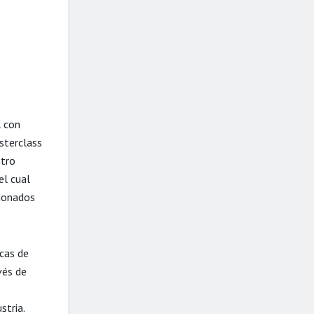
l con
sterclass
ntro
el cual
sionados
cas de
vés de
stria.