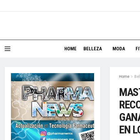
HOME
BELLEZA
MODA
F
Home
Bel
MAST
RECO
GANA
EN L