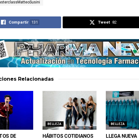
sterclassMatteoSusini
Compartir
131
Tweet
82
aciones
Relacionadas
BELLEZA
BELLEZA
TOS DE
HÁBITOS COTIDIANOS
LLEGA NUEVA