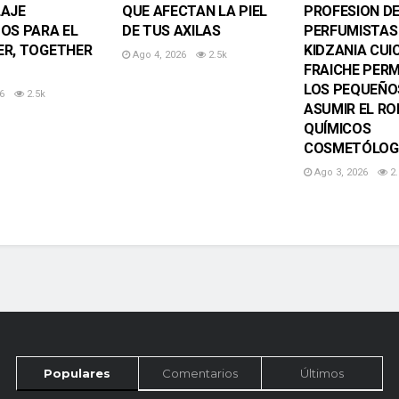
LAJE
QUE AFECTAN LA PIEL
PROFESION D
OS PARA EL
DE TUS AXILAS
PERFUMISTAS
R, TOGETHER
KIDZANIA CUI
Ago 4, 2026
2.5k
FRAICHE PERM
LOS PEQUEÑO
6
2.5k
ASUMIR EL RO
QUÍMICOS
COSMETÓLOG
Ago 3, 2026
2.
Populares
Comentarios
Últimos