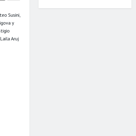
teo Susini,
igova y
tigio
aila Aruj