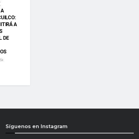
E
 A
CUILCO:
ITIRÁ A
S
L DE
OS
5k
Síguenos en Instagram