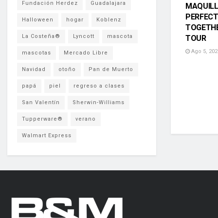
Fundación Herdez
Guadalajara
MAQUIL
PERFECT
Halloween
hogar
Koblenz
TOGETHE
La Costeña®
Lyncott
mascota
TOUR
Ago 5, 202
mascotas
Mercado Libre
Navidad
otoño
Pan de Muerto
papá
piel
regreso a clases
San Valentín
Sherwin-Williams
Tupperware®
verano
Walmart Express