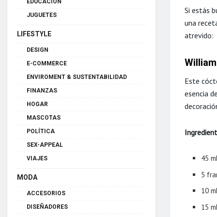
EDUCACIÓN
Si estás 
JUGUETES
una recet
LIFESTYLE
atrevido:
DESIGN
Willia
E-COMMERCE
ENVIROMENT & SUSTENTABILIDAD
Este cóct
FINANZAS
esencia de
HOGAR
decoració
MASCOTAS
Ingredien
POLÍTICA
SEX-APPEAL
45 m
VIAJES
5 fr
MODA
10 m
ACCESORIOS
15 m
DISEÑADORES