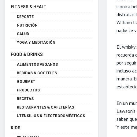
icónica be
FITNESS & HEALT
disfrutar 
DEPORTE
William L
NUTRICIÓN
nadie te v
SALUD
YOGA Y MEDITACIÓN
El whisky 
recuerda 
FOOD & DRINKS
por segui
ALIMENTOS VEGANOS
incluso a
BEBIDAS & CÓCTELES
manera. E
GOURMET
establecid
PRODUCTOS
RECETAS
En un mun
RESTAURANTES & CAFETERÍAS
Lawson’s 
UTENSILIOS & ELECTRODOMÉSTICOS
saben que
Y este me
KIDS