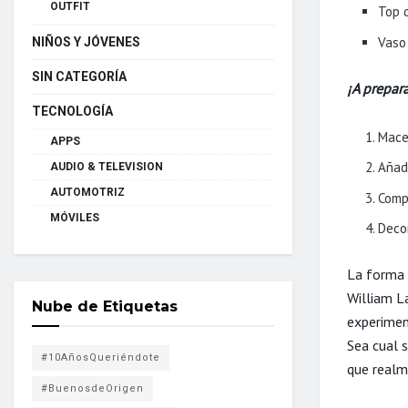
OUTFIT
Top 
Vaso
NIÑOS Y JÓVENES
SIN CATEGORÍA
¡A prepara
TECNOLOGÍA
Mace
APPS
Añade
AUDIO & TELEVISION
AUTOMOTRIZ
Comp
MÓVILES
Deco
La forma 
William La
Nube de Etiquetas
experimen
Sea cual s
#10AñosQueriéndote
que realm
#BuenosdeOrigen