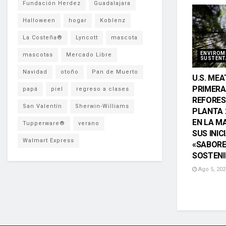
Fundación Herdez
Guadalajara
Halloween
hogar
Koblenz
La Costeña®
Lyncott
mascota
ENVIROM
mascotas
Mercado Libre
SUSTENT
Navidad
otoño
Pan de Muerto
U.S. MEA
PRIMERA
papá
piel
regreso a clases
REFORES
San Valentín
Sherwin-Williams
PLANTA 
EN LA M
Tupperware®
verano
SUS INIC
Walmart Express
«SABOR
SOSTENI
Ago 5, 202