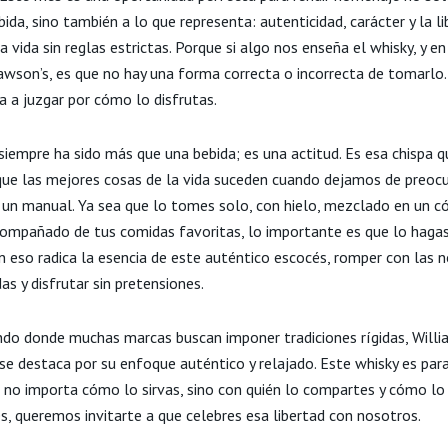
bida, sino también a lo que representa: autenticidad, carácter y la l
la vida sin reglas estrictas. Porque si algo nos enseña el whisky, y en
awson’s, es que no hay una forma correcta o incorrecta de tomarlo.
a a juzgar por cómo lo disfrutas.
siempre ha sido más que una bebida; es una actitud. Es esa chispa 
que las mejores cosas de la vida suceden cuando dejamos de preoc
r un manual. Ya sea que lo tomes solo, con hielo, mezclado en un c
compañado de tus comidas favoritas, lo importante es que lo hagas
n eso radica la esencia de este auténtico escocés, romper con las 
as y disfrutar sin pretensiones.
do donde muchas marcas buscan imponer tradiciones rígidas, Willi
se destaca por su enfoque auténtico y relajado. Este whisky es par
 no importa cómo lo sirvas, sino con quién lo compartes y cómo lo 
s, queremos invitarte a que celebres esa libertad con nosotros.