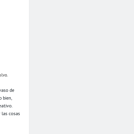
olvo.
 vaso de
 bien,
eativo.
r las cosas