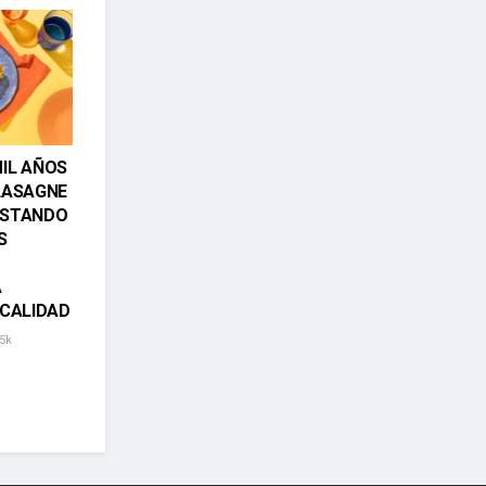
IL AÑOS
LASAGNE
ISTANDO
S
A
 CALIDAD
5k