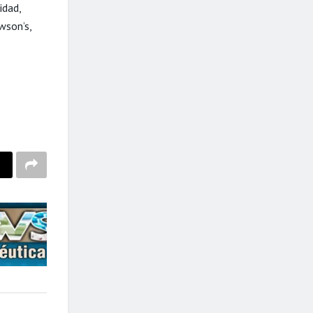
idad,
wson’s,