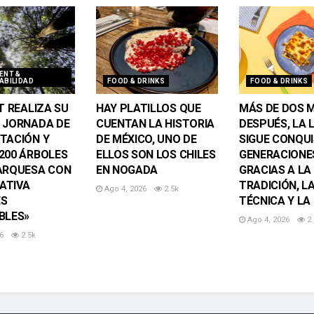
ENT &
ABILIDAD
FOOD & DRINKS
FOOD & DRINKS
T REALIZA SU
HAY PLATILLOS QUE
MÁS DE DOS M
 JORNADA DE
CUENTAN LA HISTORIA
DESPUÉS, LA 
TACIÓN Y
DE MÉXICO, UNO DE
SIGUE CONQU
200 ÁRBOLES
ELLOS SON LOS CHILES
GENERACIONE
ARQUESA CON
EN NOGADA
GRACIAS A LA
IATIVA
TRADICIÓN, L
Ago 4, 2026
2.5k
ES
TÉCNICA Y LA
BLES»
Ago 4, 2026
2.
6
2.5k