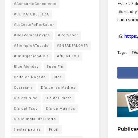
Este 27 d
#ConsumoConsciente
libertad y
#CUIDATUBELLEZA
cada sorbo
#LaCosteñaPorSabor
IG:
https
#NosVemosEnVips
#PorSabor
#SiempreATuLado
#SNEAKERLOVER
Tags:
#Au
#UnOrganicoAlDia
AÑO NUEVO
Blue Monday
Buen Fin
Chile en Nogada
Cloe
Cuaresma
Día de las Madres
Día del Niño
Día del Padre
Día del Taco
Día de Muertos
Día Mundial del Perro
Public
fiestas patrias
Fitbit