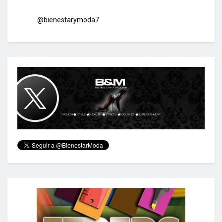
@bienestarymoda7