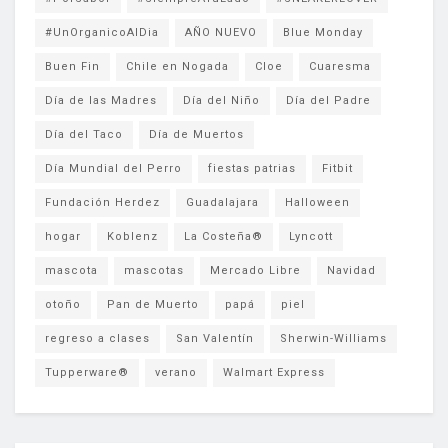
#UnOrganicoAlDia
AÑO NUEVO
Blue Monday
Buen Fin
Chile en Nogada
Cloe
Cuaresma
Día de las Madres
Día del Niño
Día del Padre
Día del Taco
Día de Muertos
Día Mundial del Perro
fiestas patrias
Fitbit
Fundación Herdez
Guadalajara
Halloween
hogar
Koblenz
La Costeña®
Lyncott
mascota
mascotas
Mercado Libre
Navidad
otoño
Pan de Muerto
papá
piel
regreso a clases
San Valentín
Sherwin-Williams
Tupperware®
verano
Walmart Express