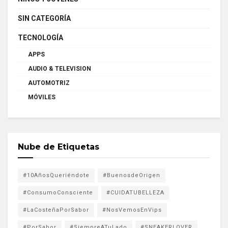
SIN CATEGORÍA
TECNOLOGÍA
APPS
AUDIO & TELEVISION
AUTOMOTRIZ
MÓVILES
Nube de Etiquetas
#10AñosQueriéndote
#BuenosdeOrigen
#ConsumoConsciente
#CUIDATUBELLEZA
#LaCosteñaPorSabor
#NosVemosEnVips
#PorSabor
#SiempreATuLado
#SNEAKERLOVER