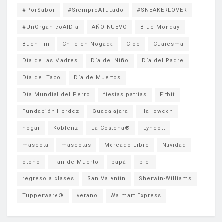
#PorSabor
#SiempreATuLado
#SNEAKERLOVER
#UnOrganicoAlDia
AÑO NUEVO
Blue Monday
Buen Fin
Chile en Nogada
Cloe
Cuaresma
Día de las Madres
Día del Niño
Día del Padre
Día del Taco
Día de Muertos
Día Mundial del Perro
fiestas patrias
Fitbit
Fundación Herdez
Guadalajara
Halloween
hogar
Koblenz
La Costeña®
Lyncott
mascota
mascotas
Mercado Libre
Navidad
otoño
Pan de Muerto
papá
piel
regreso a clases
San Valentín
Sherwin-Williams
Tupperware®
verano
Walmart Express