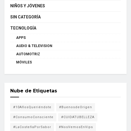
NIÑOS Y JÓVENES
SIN CATEGORÍA
TECNOLOGÍA
APPS
AUDIO & TELEVISION
AUTOMOTRIZ
MÓVILES
Nube de Etiquetas
#10AñosQueriéndote
#BuenosdeOrigen
#ConsumoConsciente
#CUIDATUBELLEZA
#LaCosteñaPorSabor
#NosVemosEnVips