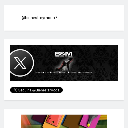
@bienestarymoda7