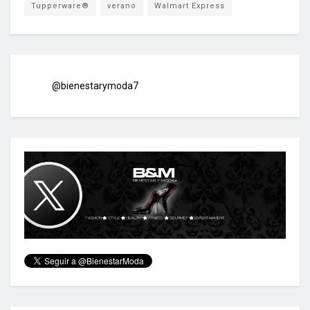
Tupperware®
verano
Walmart Express
@bienestarymoda7