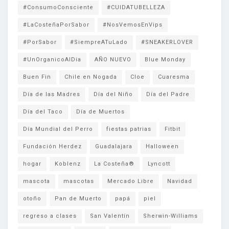
#ConsumoConsciente
#CUIDATUBELLEZA
#LaCosteñaPorSabor
#NosVemosEnVips
#PorSabor
#SiempreATuLado
#SNEAKERLOVER
#UnOrganicoAlDia
AÑO NUEVO
Blue Monday
Buen Fin
Chile en Nogada
Cloe
Cuaresma
Día de las Madres
Día del Niño
Día del Padre
Día del Taco
Día de Muertos
Día Mundial del Perro
fiestas patrias
Fitbit
Fundación Herdez
Guadalajara
Halloween
hogar
Koblenz
La Costeña®
Lyncott
mascota
mascotas
Mercado Libre
Navidad
otoño
Pan de Muerto
papá
piel
regreso a clases
San Valentín
Sherwin-Williams