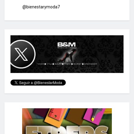
@bienestarymoda7