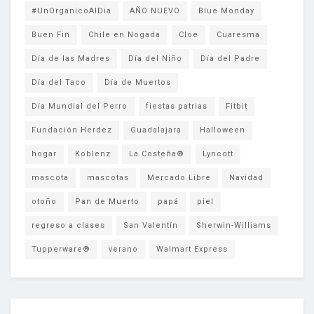
#UnOrganicoAlDia
AÑO NUEVO
Blue Monday
Buen Fin
Chile en Nogada
Cloe
Cuaresma
Día de las Madres
Día del Niño
Día del Padre
Día del Taco
Día de Muertos
Día Mundial del Perro
fiestas patrias
Fitbit
Fundación Herdez
Guadalajara
Halloween
hogar
Koblenz
La Costeña®
Lyncott
mascota
mascotas
Mercado Libre
Navidad
otoño
Pan de Muerto
papá
piel
regreso a clases
San Valentín
Sherwin-Williams
Tupperware®
verano
Walmart Express