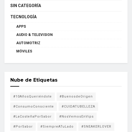
SIN CATEGORÍA
TECNOLOGÍA
APPS
AUDIO & TELEVISION
AUTOMOTRIZ
MÓVILES
Nube de Etiquetas
#10AñosQueriéndote
#BuenosdeOrigen
#ConsumoConsciente
#CUIDATUBELLEZA
#LaCosteñaPorSabor
#NosVemosEnVips
#PorSabor
#SiempreATuLado
#SNEAKERLOVER