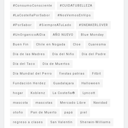
#ConsumoConsciente
#CUIDATUBELLEZA
#LaCosteñaPorSabor
#NosVemosEnVips
#PorSabor
#SiempreATuLado
#SNEAKERLOVER
#UnOrganicoAlDia
AÑO NUEVO
Blue Monday
Buen Fin
Chile en Nogada
Cloe
Cuaresma
Día de las Madres
Día del Niño
Día del Padre
Día del Taco
Día de Muertos
Día Mundial del Perro
fiestas patrias
Fitbit
Fundación Herdez
Guadalajara
Halloween
hogar
Koblenz
La Costeña®
Lyncott
mascota
mascotas
Mercado Libre
Navidad
otoño
Pan de Muerto
papá
piel
regreso a clases
San Valentín
Sherwin-Williams