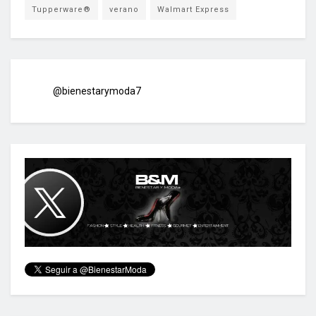
Tupperware®
verano
Walmart Express
@bienestarymoda7