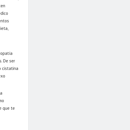
ten
édico
entos
ieta,
ropatía
s. De ser
 cistatina
exo
ra
omo
e que te
r