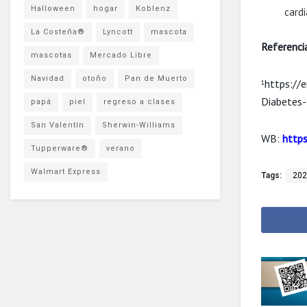
Halloween
hogar
Koblenz
cardi
La Costeña®
Lyncott
mascota
Referenci
mascotas
Mercado Libre
Navidad
otoño
Pan de Muerto
https://
1
Diabetes
papá
piel
regreso a clases
San Valentín
Sherwin-Williams
WB:
http
Tupperware®
verano
Walmart Express
Tags:
202