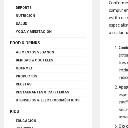
Conforme 
DEPORTE
cumplir e
NUTRICIÓN
estilo de 
SALUD
especiali
a cuidar n
YOGA Y MEDITACIÓN
FOOD & DRINKS
Comi
ALIMENTOS VEGANOS
exten
BEBIDAS & CÓCTELES
tres 
GOURMET
enzim
PRODUCTOS
índic
RECETAS
Apap
RESTAURANTES & CAFETERÍAS
espe
UTENSILIOS & ELECTRODOMÉSTICOS
cardi
neces
KIDS
acon
EDUCACIÓN
Ojo c