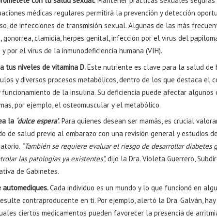
rométete con tu salud sexual.
Mantener prácticas sexuales seguras 
aciones médicas regulares permitirá la prevención y detección oportu
aso, de infecciones de transmisión sexual. Algunas de las más frecue
is, gonorrea, clamidia, herpes genital, infección por el virus del papil
 y por el virus de la inmunodeficiencia humana (VIH).
a tus niveles de vitamina D.
Este nutriente es clave para la salud de 
ulos y diversos procesos metabólicos, dentro de los que destaca el c
 funcionamiento de la insulina. Su deficiencia puede afectar algunos
mas, por ejemplo, el osteomuscular y el metabólico.
ea la
‘dulce espera’
.
Para quienes desean ser mamás, es crucial valora
do de salud previo al embarazo con una revisión general y estudios d
atorio.
“También se requiere evaluar el riesgo de desarrollar diabetes 
trolar las patologías ya existentes”,
dijo la Dra. Violeta Guerrero, Subdi
ativa de Gabinetes.
e automediques.
Cada individuo es un mundo y lo que funcionó en alg
esulte contraproducente en ti. Por ejemplo, alertó la Dra. Galván, ha
cuales ciertos medicamentos pueden favorecer la presencia de arritmi