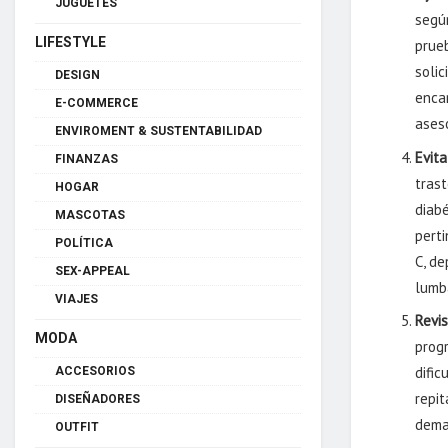
JUGUETES
segú
LIFESTYLE
prue
solic
DESIGN
encam
E-COMMERCE
aseso
ENVIROMENT & SUSTENTABILIDAD
Evit
FINANZAS
tras
HOGAR
diabé
MASCOTAS
perti
POLÍTICA
C, de
SEX-APPEAL
lumb
VIAJES
Revis
MODA
prog
difi
ACCESORIOS
repit
DISEÑADORES
demas
OUTFIT