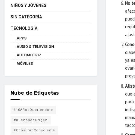
No t
NIÑOS Y JÓVENES
afec
SIN CATEGORÍA
puede
regul
TECNOLOGÍA
ajus
APPS
Cono
AUDIO & TELEVISION
diab
AUTOMOTRIZ
ya es
MÓVILES
ovari
preve
Alis
Nube de Etiquetas
que 
para
indi
#10AñosQueriéndote
mama;
#BuenosdeOrigen
tact
#ConsumoConsciente