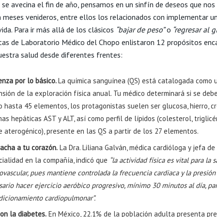
se avecina el fin de
año
, pensamos en un sinfín de deseos que nos
n meses venideros, entre ellos los relacionados con implementar u
vida. Para ir más allá de los clásicos
“bajar de peso”
o
“regresar al g
stas de Laboratorio Médico del Chopo enlistaron 12 propósitos en
uestra salud desde diferentes frentes:
enza por lo básico.
La química sanguínea (QS) está catalogada como 
sión de la exploración física anual. Tu médico determinará si se deb
o hasta 45 elementos, los protagonistas suelen ser glucosa, hierro, cr
as hepáticas AST y ALT, así como perfil de lípidos (colesterol, triglicé
e aterogénico), presente en las QS a partir de los 27 elementos.
acha a tu corazón.
La Dra. Liliana Galván, médica cardióloga y jefa de
cialidad en la compañía, indicó que
“la actividad física es vital para la 
ovascular, pues mantiene controlada la frecuencia cardiaca y la presión a
ario hacer ejercicio aeróbico progresivo, mínimo 30 minutos al día, par
dicionamiento cardiopulmonar”.
on la diabetes.
En México, 22.1% de la población adulta presenta pr