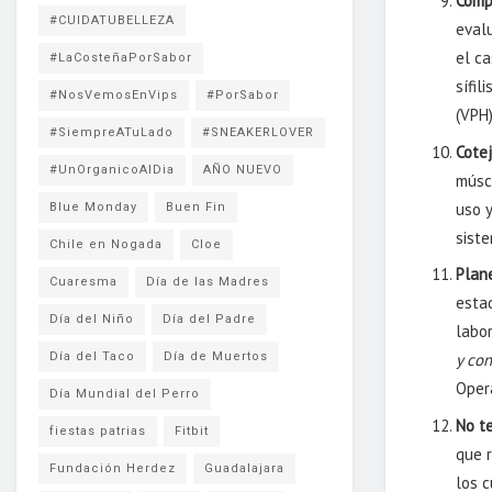
Comp
#CUIDATUBELLEZA
evalu
el c
#LaCosteñaPorSabor
sífil
#NosVemosEnVips
#PorSabor
(VPH)
#SiempreATuLado
#SNEAKERLOVER
Cotej
#UnOrganicoAlDia
AÑO NUEVO
músc
uso y
Blue Monday
Buen Fin
siste
Chile en Nogada
Cloe
Plan
Cuaresma
Día de las Madres
esta
Día del Niño
Día del Padre
labor
Día del Taco
Día de Muertos
y con
Oper
Día Mundial del Perro
No t
fiestas patrias
Fitbit
que r
Fundación Herdez
Guadalajara
los 