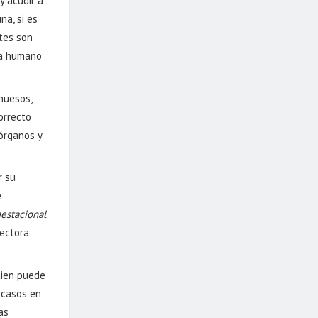
y acudir a
na, si es
ntes son
oma humano
huesos,
orrecto
 órganos y
r su
e
gestacional
rectora
uien puede
y casos en
as