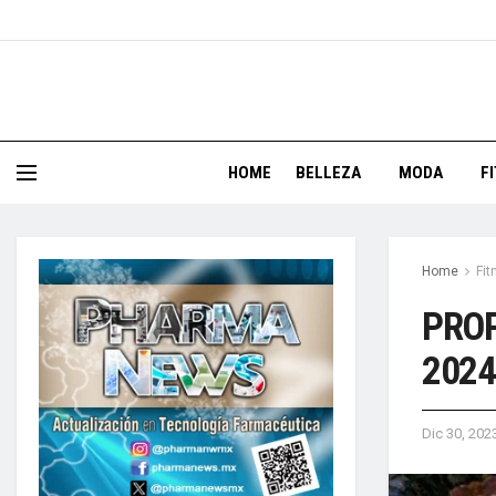
HOME
BELLEZA
MODA
F
Home
Fit
PROP
2024
Dic 30, 202