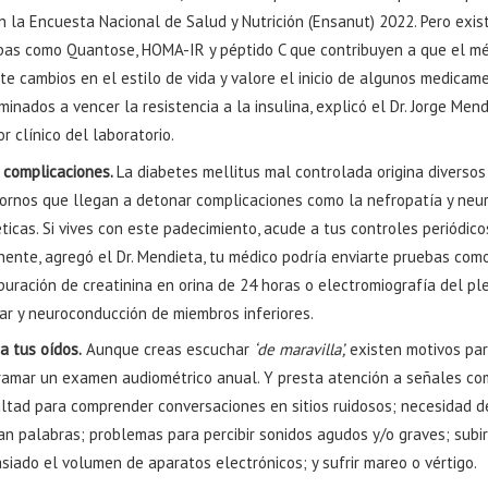
n la Encuesta Nacional de Salud y Nutrición (Ensanut) 2022. Pero exis
bas como Quantose, HOMA-IR y péptido C que contribuyen a que el m
ite cambios en el estilo de vida y valore el inicio de algunos medicam
inados a vencer la resistencia a la insulina, explicó el Dr. Jorge Mend
r clínico del laboratorio.
a complicaciones.
La diabetes mellitus mal controlada origina diversos
tornos que llegan a detonar complicaciones como la nefropatía y neu
ticas. Si vives con este padecimiento, acude a tus controles periódico
nente, agregó el Dr. Mendieta, tu médico podría enviarte pruebas como
puración de creatinina en orina de 24 horas o electromiografía del pl
ar y neuroconducción de miembros inferiores.
a tus oídos.
Aunque creas escuchar
‘de maravilla’,
existen motivos pa
ramar un examen audiométrico anual. Y presta atención a señales c
cultad para comprender conversaciones en sitios ruidosos; necesidad d
an palabras; problemas para percibir sonidos agudos y/o graves; subi
iado el volumen de aparatos electrónicos; y sufrir mareo o vértigo.