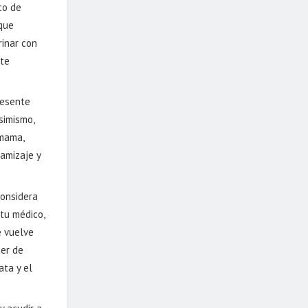
co de
 que
rinar con
nte
resente
simismo,
 mama,
tamizaje y
considera
tu médico,
e vuelve
cer de
ata y el