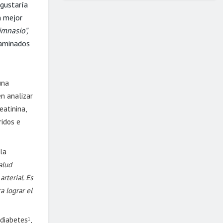
 gustaría
n mejor
imnasio”,
caminados
una
en analizar
eatinina,
ridos e
 la
salud
rterial. Es
a lograr el
ediabetes
,
1