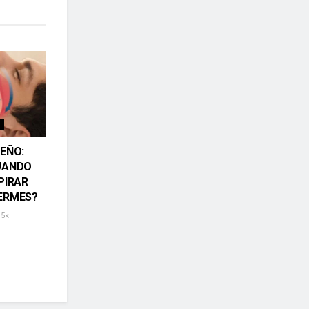
EÑO:
UANDO
PIRAR
ERMES?
.5k