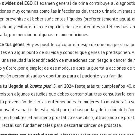
e olvides del EGO.
El examen general de orina contribuye al diagnósti
ciones muy comunes como las infecciones del tracto urinario, mismas
n prevenirse al beber suficientes líquidos (preferentemente agua), o
aridad y evitar el uso de ropa interior de materiales sintéticos basta
tada, por mencionar algunas recomendaciones.
ce tus genes.
Hoy es posible calcular el riesgo de que una persona p
etes en algún punto de su vida y conocer qué genes la predisponen. A
 una realidad la identificación de mutaciones con riesgo a cáncer de
o y útero, por ejemplo; de ese modo, se abre la puerta a acciones de 
nción personalizadas y oportunas para el paciente y su familia.
ta tu llegada al
‘cuarto piso’
.
Si en 2024 festejarás tu cumpleaños 40, 
existen algunos estudios que debes contemplar, tras consultarlo con 
 la prevención de ciertas enfermedades. En mujeres, la mastografía s
spensable a partir de esta edad para la búsqueda y detección del cán
 en hombres, el antígeno prostático específico, ultrasonido de próst
o rectal son fundamentales para descartar cáncer de próstata.