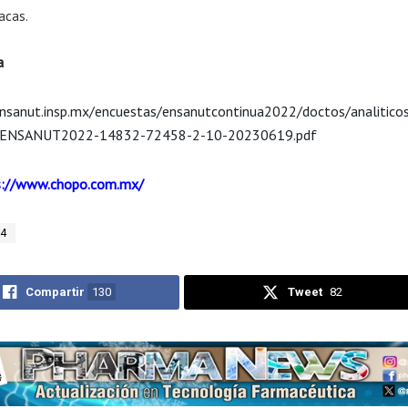
acas.
a
ensanut.insp.mx/encuestas/ensanutcontinua2022/doctos/analitico
-ENSANUT2022-14832-72458-2-10-20230619.pdf
s://www.chopo.com.mx/
4
Compartir
130
Tweet
82