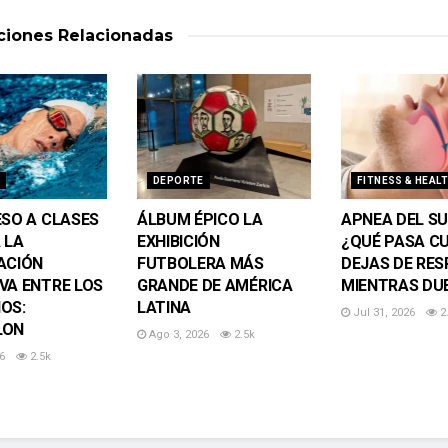
aciones
Relacionadas
DEPORTE
FITNESS & HEALT
ESO A CLASES
ÁLBUM ÉPICO LA
APNEA DEL SU
 LA
EXHIBICIÓN
¿QUÉ PASA C
ACIÓN
FUTBOLERA MÁS
DEJAS DE RES
VA ENTRE LOS
GRANDE DE AMÉRICA
MIENTRAS DU
OS:
LATINA
Jul 31, 2026
2
LON
Ago 3, 2026
2.5k
6
2.5k