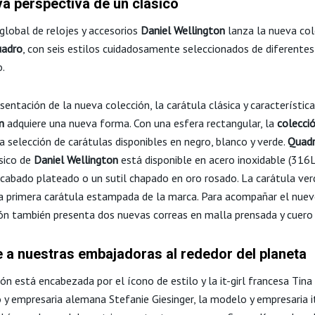
a perspectiva de un clásico
global de relojes y accesorios
Daniel Wellington
lanza la
nueva col
uadro
, con seis estilos cuidadosamente
seleccionados de diferentes
.
sentación de la nueva colección, la carátula clásica y
característic
n
adquiere una nueva forma. Con una
esfera rectangular, la
colecci
na selección de carátulas
disponibles en negro, blanco y verde.
Quad
sico de
Daniel
Wellington
está disponible en acero inoxidable (316L
cabado plateado o un sutil chapado en oro rosado. La carátula ver
a primera carátula estampada de la marca. Para acompañar el
nuev
ión también presenta dos nuevas correas en malla
prensada y cuero
 a nuestras embajadoras al rededor del planeta
ón está encabezada por el ícono de estilo y la it-girl francesa Tina
 y empresaria alemana Stefanie Giesinger, la modelo y
empresaria i