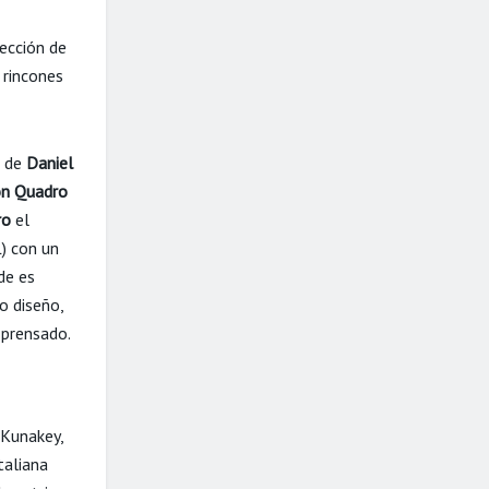
ección de
 rincones
a de
Daniel
ón Quadro
ro
el
) con un
de es
o diseño,
 prensado.
Kunakey,
taliana