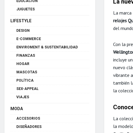
La nuev
EDUCACIÓN
JUGUETES
La marca 
relojes Q
LIFESTYLE
del mundo
DESIGN
E-COMMERCE
Con la pre
ENVIROMENT & SUSTENTABILIDAD
Wellingto
FINANZAS
incluye u
HOGAR
nuevo clá
MASCOTAS
vibrante
a
POLÍTICA
también l
SEX-APPEAL
la colecc
VIAJES
Conoce
MODA
La colecci
ACCESORIOS
la modelo
DISEÑADORES