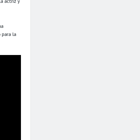
a actriz y
na
 para la