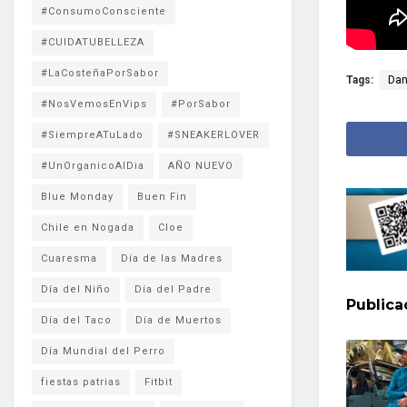
#ConsumoConsciente
#CUIDATUBELLEZA
#LaCosteñaPorSabor
Tags:
Dan
#NosVemosEnVips
#PorSabor
#SiempreATuLado
#SNEAKERLOVER
#UnOrganicoAlDia
AÑO NUEVO
Blue Monday
Buen Fin
Chile en Nogada
Cloe
Cuaresma
Día de las Madres
Día del Niño
Día del Padre
Public
Día del Taco
Día de Muertos
Día Mundial del Perro
fiestas patrias
Fitbit