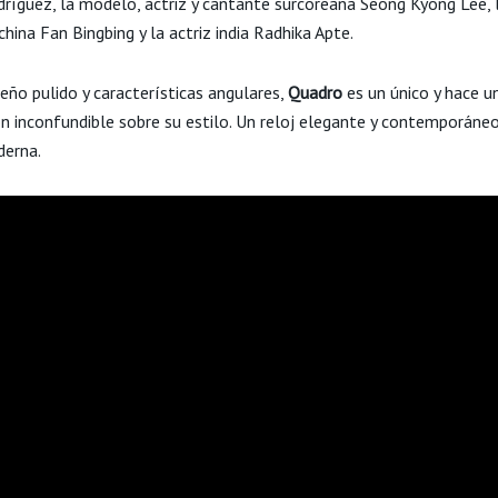
odríguez, la modelo, actriz y cantante surcoreana
Seong Kyong Lee, l
hina Fan Bingbing y la actriz india
Radhika Apte.
eño pulido y características angulares,
Quadro
es un único y hace u
ón
inconfundible sobre su estilo. Un reloj elegante y contemporáneo
erna.