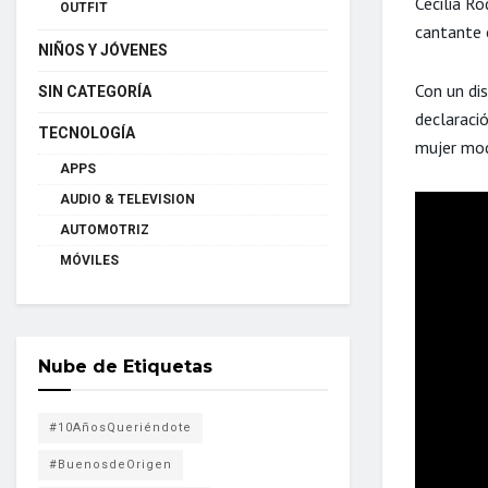
Cecilia R
OUTFIT
cantante c
NIÑOS Y JÓVENES
Con un dis
SIN CATEGORÍA
declaraci
TECNOLOGÍA
mujer mod
APPS
AUDIO & TELEVISION
AUTOMOTRIZ
MÓVILES
Nube de Etiquetas
#10AñosQueriéndote
#BuenosdeOrigen