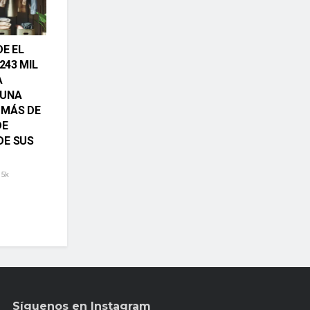
DE EL
 243 MIL
A
 UNA
 MÁS DE
DE
DE SUS
.5k
Síguenos en Instagram