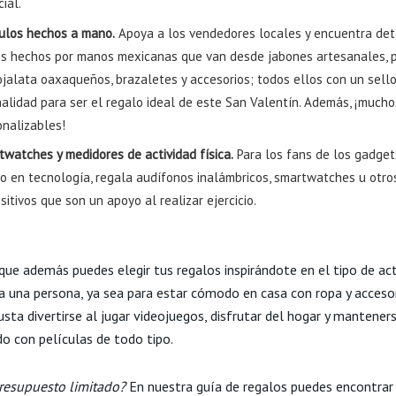
ial.
culos hechos a mano.
Apoya a los vendedores locales y encuentra det
os hechos por manos mexicanas que van desde jabones artesanales, 
ojalata oaxaqueños, brazaletes y accesorios; todos ellos con un sell
nalidad para ser el regalo ideal de este San Valentín. Además, ¡much
onalizables!
twatches y medidores de actividad física.
Para los fans de los gadget
mo en tecnología, regala audífonos inalámbricos, smartwatches u otro
sitivos que son un apoyo al realizar ejercicio.
que además puedes elegir tus regalos inspirándote en el tipo de act
za una persona, ya sea para estar cómodo en casa con ropa y accesor
usta divertirse al jugar videojuegos, disfrutar del hogar y mantener
do con películas de todo tipo.
resupuesto limitado?
En nuestra guía de regalos puedes encontrar