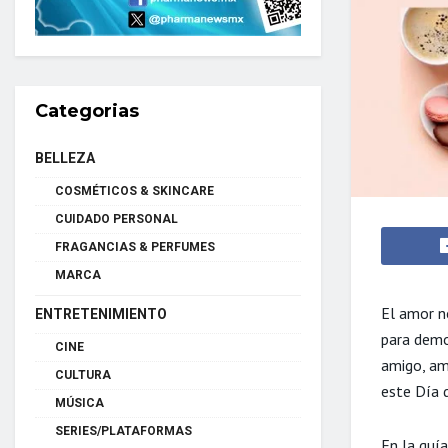
Categorias
BELLEZA
COSMÉTICOS & SKINCARE
CUIDADO PERSONAL
FRAGANCIAS & PERFUMES
MARCA
El amor n
ENTRETENIMIENTO
para demos
CINE
amigo, ami
CULTURA
este Día 
MÚSICA
SERIES/PLATAFORMAS
En la guí