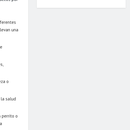
iferentes
llevan una
ue
s,
eza o
 la salud
 perrito o
na