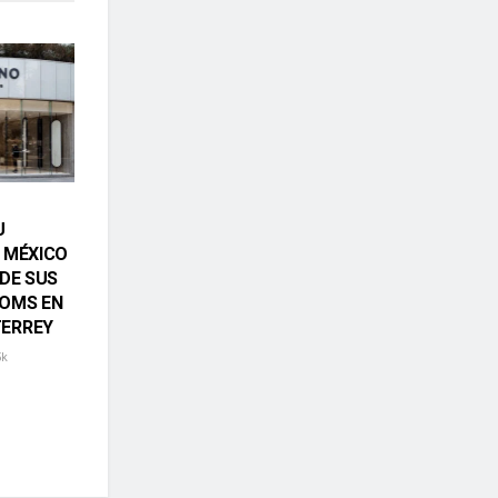
U
 MÉXICO
 DE SUS
OMS EN
ERREY
5k