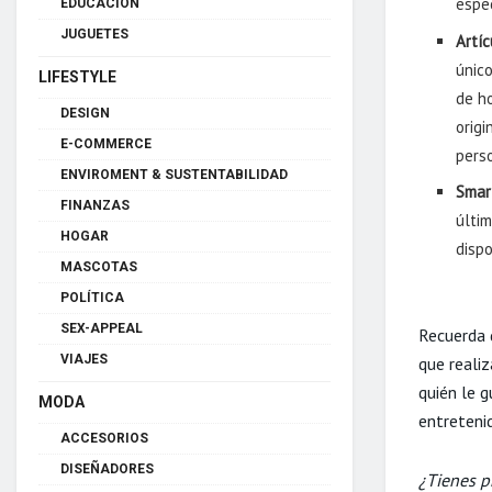
espec
EDUCACIÓN
JUGUETES
Artí
únic
LIFESTYLE
de h
DESIGN
origi
E-COMMERCE
pers
ENVIROMENT & SUSTENTABILIDAD
Smar
FINANZAS
últi
HOGAR
dispo
MASCOTAS
POLÍTICA
SEX-APPEAL
Recuerda 
VIAJES
que reali
quién le g
MODA
entreteni
ACCESORIOS
DISEÑADORES
¿Tienes p