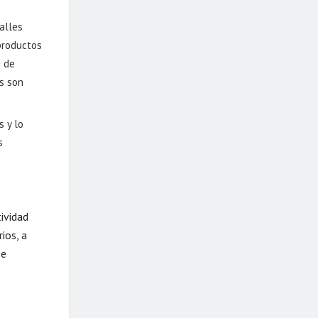
alles
productos
o de
os son
s y lo
s
ividad
ios, a
se