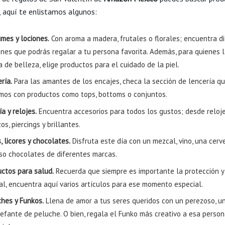
, aquí te enlistamos algunos:
umes y lociones.
Con aroma a madera, frutales o florales; encuentra d
ones que podrás regalar a tu persona favorita. Además, para quienes 
a de belleza, elige productos para el cuidado de la piel.
ría.
Para las amantes de los encajes, checa la sección de lencería q
mos con productos como tops, bottoms o conjuntos.
ía y relojes.
Encuentra accesorios para todos los gustos; desde reloje
os, piercings y brillantes.
, licores y chocolates.
Disfruta este día con un mezcal, vino, una cerv
uso chocolates de diferentes marcas.
uctos para salud.
Recuerda que siempre es importante la protección y
al, encuentra aquí varios artículos para ese momento especial.
ches y Funkos.
Llena de amor a tus seres queridos con un perezoso, un
lefante de peluche. O bien, regala el Funko más creativo a esa perso