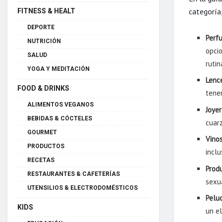
categoría
FITNESS & HEALT
DEPORTE
Perf
NUTRICIÓN
opci
SALUD
rutin
YOGA Y MEDITACIÓN
Lence
FOOD & DRINKS
tene
ALIMENTOS VEGANOS
Joyer
BEBIDAS & CÓCTELES
cuarz
GOURMET
Vinos
PRODUCTOS
incl
RECETAS
Prod
RESTAURANTES & CAFETERÍAS
sexu
UTENSILIOS & ELECTRODOMÉSTICOS
Pelu
KIDS
un e