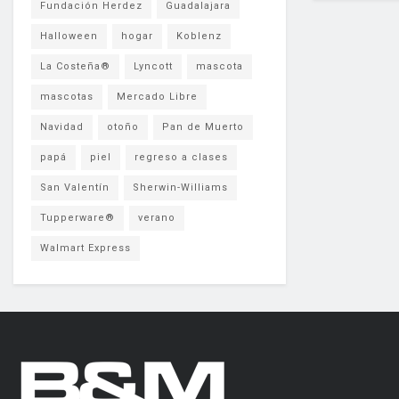
Fundación Herdez
Guadalajara
Halloween
hogar
Koblenz
La Costeña®
Lyncott
mascota
mascotas
Mercado Libre
Navidad
otoño
Pan de Muerto
papá
piel
regreso a clases
San Valentín
Sherwin-Williams
Tupperware®
verano
Walmart Express