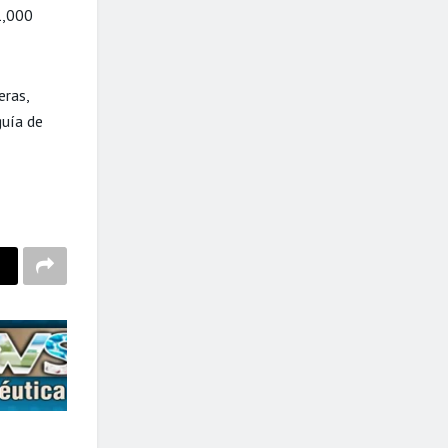
1,000
eras,
guía de