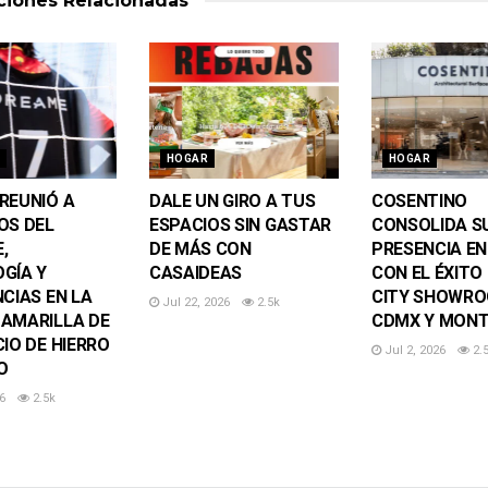
aciones
Relacionadas
HOGAR
HOGAR
REUNIÓ A
DALE UN GIRO A TUS
COSENTINO
OS DEL
ESPACIOS SIN GASTAR
CONSOLIDA S
,
DE MÁS CON
PRESENCIA EN
GÍA Y
CASAIDEAS
CON EL ÉXITO
NCIAS EN LA
CITY SHOWRO
Jul 22, 2026
2.5k
AMARILLA DE
CDMX Y MONT
CIO DE HIERRO
Jul 2, 2026
2.
O
6
2.5k