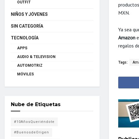
OUTFIT
productos
MXN.
NIÑOS Y JÓVENES
SIN CATEGORÍA
Ya sea qu
Amazon
e
TECNOLOGÍA
regalos d
APPS
AUDIO & TELEVISION
Tags:
Ama
AUTOMOTRIZ
MÓVILES
Nube de Etiquetas
#10AñosQueriéndote
#BuenosdeOrigen