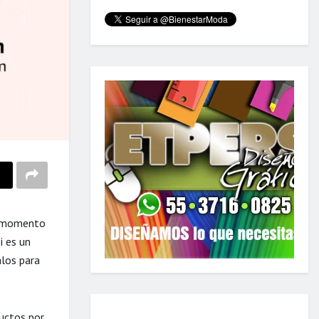
en momento
i es un
alos para
uctos por