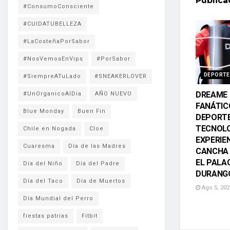
Public
#ConsumoConsciente
#CUIDATUBELLEZA
#LaCosteñaPorSabor
#NosVemosEnVips
#PorSabor
DEPORTE
#SiempreATuLado
#SNEAKERLOVER
DREAME 
#UnOrganicoAlDia
AÑO NUEVO
FANÁTIC
Blue Monday
Buen Fin
DEPORTE
TECNOLO
Chile en Nogada
Cloe
EXPERIE
Cuaresma
Día de las Madres
CANCHA 
EL PALA
Día del Niño
Día del Padre
DURANG
Día del Taco
Día de Muertos
Ago 5, 202
Día Mundial del Perro
fiestas patrias
Fitbit