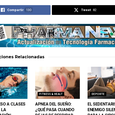
Compartir
130
Tweet
82
aciones
Relacionadas
FITNESS & HEALT
DEPORTE
ESO A CLASES
APNEA DEL SUEÑO:
EL SEDENTARI
 LA
¿QUÉ PASA CUANDO
ENEMIGO SILE