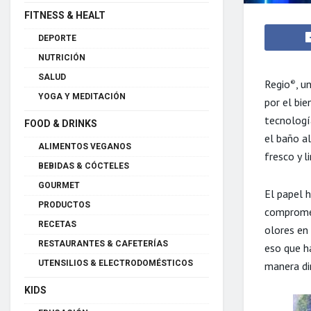
FITNESS & HEALT
DEPORTE
NUTRICIÓN
SALUD
Regio
, u
®
YOGA Y MEDITACIÓN
por el bi
tecnolog
FOOD & DRINKS
el baño a
ALIMENTOS VEGANOS
fresco y l
BEBIDAS & CÓCTELES
GOURMET
El papel 
PRODUCTOS
compromet
RECETAS
olores en
RESTAURANTES & CAFETERÍAS
eso que h
UTENSILIOS & ELECTRODOMÉSTICOS
manera dir
KIDS