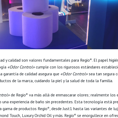
dad y calidad son valores fundamentales para Regio
. El papel higi
®
ogía
«Odor Control»
cumple con los rigurosos estándares estableci
sta garantía de calidad asegura que
«Odor Control»
sea tan segura 
uctos de la marca, cuidando la piel y la salud de toda la familia.
trol»
de Regio
va más allá de enmascarar olores; realmente los e
®
o una experiencia de baño sin precedentes. Esta tecnología está pr
a gama de productos Regio
, desde Just1 hasta las variantes de l
®
mond Touch, Luxury Orchid Oil y más. Regio
se enorgullece en ofrec
®