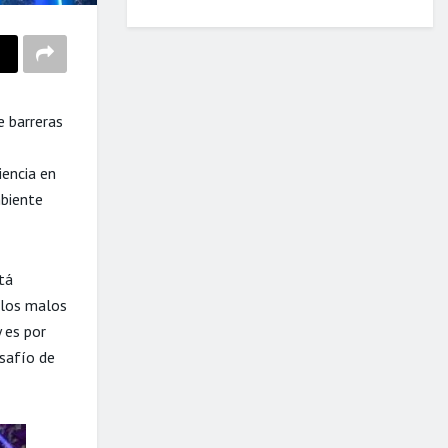
e barreras
iencia en
mbiente
stá
 los malos
 es por
safío de