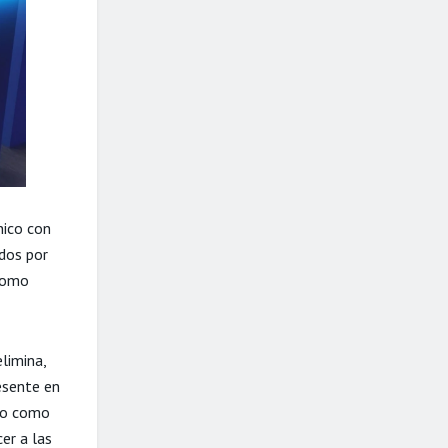
énico con
dos por
como
limina,
esente en
ujo como
er a las