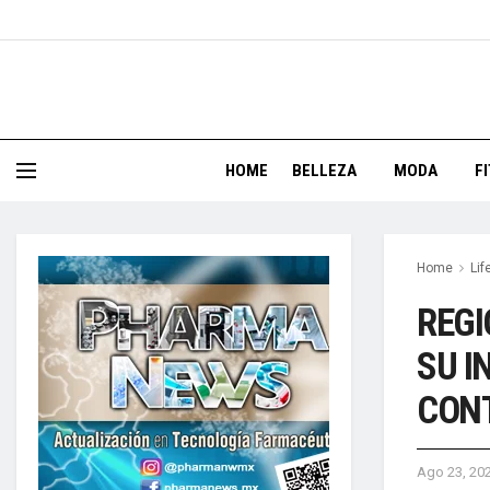
HOME
BELLEZA
MODA
F
Home
Lif
REGI
SU I
CON
Ago 23, 20