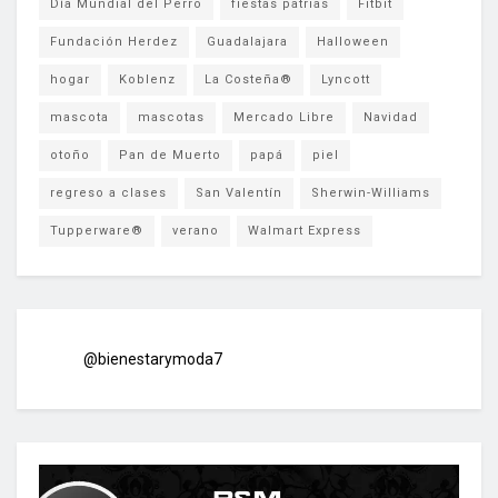
Día Mundial del Perro
fiestas patrias
Fitbit
Fundación Herdez
Guadalajara
Halloween
hogar
Koblenz
La Costeña®
Lyncott
mascota
mascotas
Mercado Libre
Navidad
otoño
Pan de Muerto
papá
piel
regreso a clases
San Valentín
Sherwin-Williams
Tupperware®
verano
Walmart Express
@bienestarymoda7