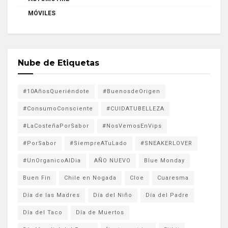
MÓVILES
Nube de Etiquetas
#10AñosQueriéndote
#BuenosdeOrigen
#ConsumoConsciente
#CUIDATUBELLEZA
#LaCosteñaPorSabor
#NosVemosEnVips
#PorSabor
#SiempreATuLado
#SNEAKERLOVER
#UnOrganicoAlDia
AÑO NUEVO
Blue Monday
Buen Fin
Chile en Nogada
Cloe
Cuaresma
Día de las Madres
Día del Niño
Día del Padre
Día del Taco
Día de Muertos