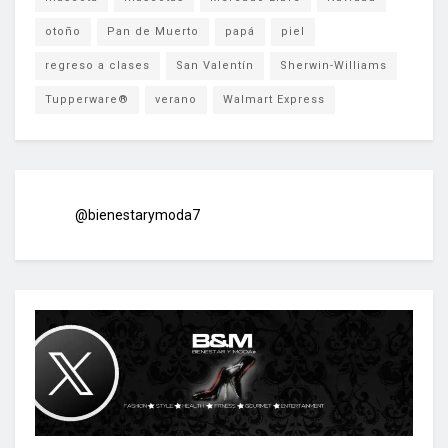
otoño
Pan de Muerto
papá
piel
regreso a clases
San Valentín
Sherwin-Williams
Tupperware®
verano
Walmart Express
@bienestarymoda7