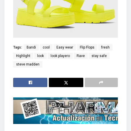
Tags:
Bandi
cool
Easy wear
Flip Flops
fresh
Highlight
look
look playero
Rave
stay safe
steve madden