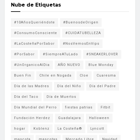
Nube de Etiquetas
#10AñosQueriéndote
#BuenosdeOrigen
#ConsumoConsciente
#CUIDATUBELLEZA
#LaCosteñaPorSabor
#NosVemosEnVips
#PorSabor
#SiempreATuLado
#SNEAKERLOVER
#UnOrganicoAlDia
AÑO NUEVO
Blue Monday
Buen Fin
Chile en Nogada
Cloe
Cuaresma
Día de las Madres
Día del Niño
Día del Padre
Día del Taco
Día de Muertos
Día Mundial del Perro
fiestas patrias
Fitbit
Fundación Herdez
Guadalajara
Halloween
hogar
Koblenz
La Costeña®
Lyncott
mascota
mascotas
Mercado Libre
Navidad