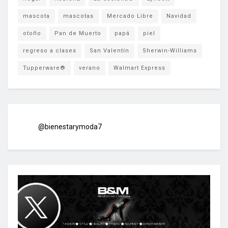
mascota
mascotas
Mercado Libre
Navidad
otoño
Pan de Muerto
papá
piel
regreso a clases
San Valentín
Sherwin-Williams
Tupperware®
verano
Walmart Express
@bienestarymoda7