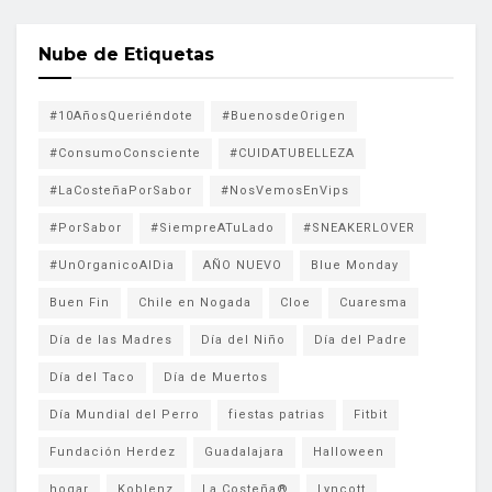
Nube de Etiquetas
#10AñosQueriéndote
#BuenosdeOrigen
#ConsumoConsciente
#CUIDATUBELLEZA
#LaCosteñaPorSabor
#NosVemosEnVips
#PorSabor
#SiempreATuLado
#SNEAKERLOVER
#UnOrganicoAlDia
AÑO NUEVO
Blue Monday
Buen Fin
Chile en Nogada
Cloe
Cuaresma
Día de las Madres
Día del Niño
Día del Padre
Día del Taco
Día de Muertos
Día Mundial del Perro
fiestas patrias
Fitbit
Fundación Herdez
Guadalajara
Halloween
hogar
Koblenz
La Costeña®
Lyncott