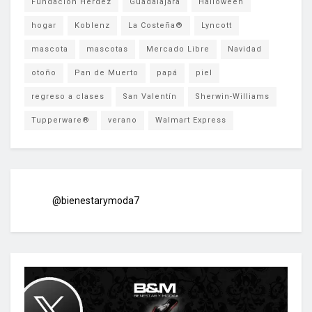
Fundación Herdez
Guadalajara
Halloween
hogar
Koblenz
La Costeña®
Lyncott
mascota
mascotas
Mercado Libre
Navidad
otoño
Pan de Muerto
papá
piel
regreso a clases
San Valentín
Sherwin-Williams
Tupperware®
verano
Walmart Express
@bienestarymoda7