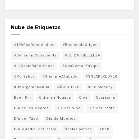
Nube de Etiquetas
#10AñosQueriéndote
#BuenosdeOrigen
#ConsumoConsciente
#CUIDATUBELLEZA
#LaCosteñaPorSabor
#NosVemosEnVips
#PorSabor
#SiempreATuLado
#SNEAKERLOVER
#UnOrganicoAlDia
AÑO NUEVO
Blue Monday
Buen Fin
Chile en Nogada
Cloe
Cuaresma
Día de las Madres
Día del Niño
Día del Padre
Día del Taco
Día de Muertos
Día Mundial del Perro
fiestas patrias
Fitbit