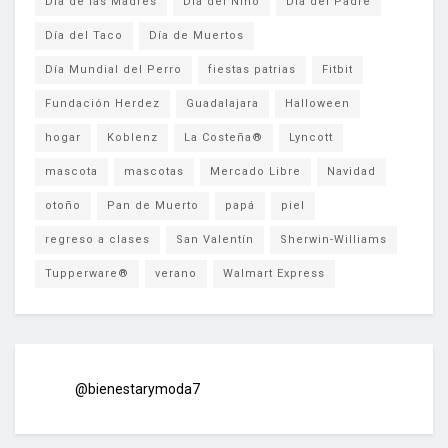
Día de las Madres
Día del Niño
Día del Padre
Día del Taco
Día de Muertos
Día Mundial del Perro
fiestas patrias
Fitbit
Fundación Herdez
Guadalajara
Halloween
hogar
Koblenz
La Costeña®
Lyncott
mascota
mascotas
Mercado Libre
Navidad
otoño
Pan de Muerto
papá
piel
regreso a clases
San Valentín
Sherwin-Williams
Tupperware®
verano
Walmart Express
@bienestarymoda7