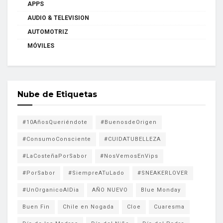
APPS
AUDIO & TELEVISION
AUTOMOTRIZ
MÓVILES
Nube de Etiquetas
#10AñosQueriéndote
#BuenosdeOrigen
#ConsumoConsciente
#CUIDATUBELLEZA
#LaCosteñaPorSabor
#NosVemosEnVips
#PorSabor
#SiempreATuLado
#SNEAKERLOVER
#UnOrganicoAlDia
AÑO NUEVO
Blue Monday
Buen Fin
Chile en Nogada
Cloe
Cuaresma