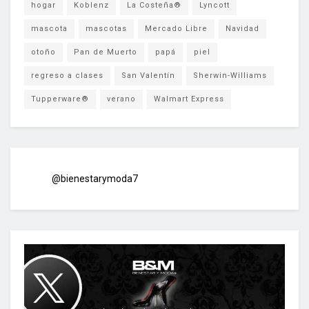
hogar
Koblenz
La Costeña®
Lyncott
mascota
mascotas
Mercado Libre
Navidad
otoño
Pan de Muerto
papá
piel
regreso a clases
San Valentín
Sherwin-Williams
Tupperware®
verano
Walmart Express
@bienestarymoda7