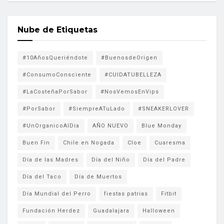
Nube de Etiquetas
#10AñosQueriéndote
#BuenosdeOrigen
#ConsumoConsciente
#CUIDATUBELLEZA
#LaCosteñaPorSabor
#NosVemosEnVips
#PorSabor
#SiempreATuLado
#SNEAKERLOVER
#UnOrganicoAlDia
AÑO NUEVO
Blue Monday
Buen Fin
Chile en Nogada
Cloe
Cuaresma
Día de las Madres
Día del Niño
Día del Padre
Día del Taco
Día de Muertos
Día Mundial del Perro
fiestas patrias
Fitbit
Fundación Herdez
Guadalajara
Halloween