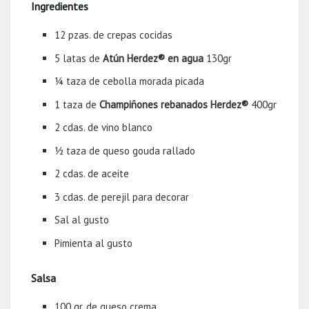
Ingredientes
12 pzas. de crepas cocidas
5 latas de
Atún Herdez
®
en agua
130gr
¼ taza de cebolla morada picada
1 taza de
Champiñones rebanados Herdez®
400gr
2 cdas. de vino blanco
½ taza de queso gouda rallado
2 cdas. de aceite
3 cdas. de perejil para decorar
Sal al gusto
Pimienta al gusto
Salsa
100 gr. de queso crema