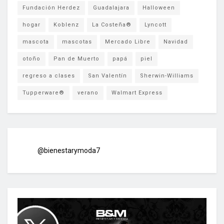
Fundación Herdez
Guadalajara
Halloween
hogar
Koblenz
La Costeña®
Lyncott
mascota
mascotas
Mercado Libre
Navidad
otoño
Pan de Muerto
papá
piel
regreso a clases
San Valentín
Sherwin-Williams
Tupperware®
verano
Walmart Express
@bienestarymoda7