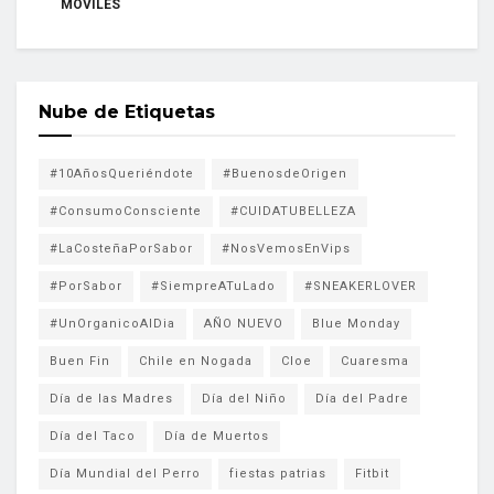
MÓVILES
Nube de Etiquetas
#10AñosQueriéndote
#BuenosdeOrigen
#ConsumoConsciente
#CUIDATUBELLEZA
#LaCosteñaPorSabor
#NosVemosEnVips
#PorSabor
#SiempreATuLado
#SNEAKERLOVER
#UnOrganicoAlDia
AÑO NUEVO
Blue Monday
Buen Fin
Chile en Nogada
Cloe
Cuaresma
Día de las Madres
Día del Niño
Día del Padre
Día del Taco
Día de Muertos
Día Mundial del Perro
fiestas patrias
Fitbit