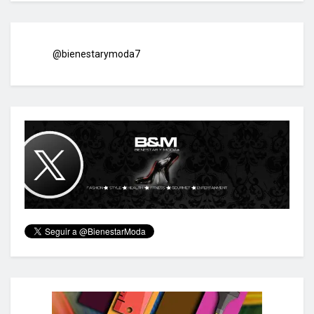
@bienestarymoda7