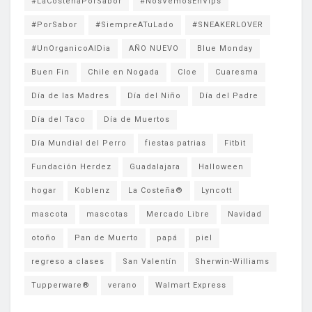
#LaCosteñaPorSabor
#NosVemosEnVips
#PorSabor
#SiempreATuLado
#SNEAKERLOVER
#UnOrganicoAlDia
AÑO NUEVO
Blue Monday
Buen Fin
Chile en Nogada
Cloe
Cuaresma
Día de las Madres
Día del Niño
Día del Padre
Día del Taco
Día de Muertos
Día Mundial del Perro
fiestas patrias
Fitbit
Fundación Herdez
Guadalajara
Halloween
hogar
Koblenz
La Costeña®
Lyncott
mascota
mascotas
Mercado Libre
Navidad
otoño
Pan de Muerto
papá
piel
regreso a clases
San Valentín
Sherwin-Williams
Tupperware®
verano
Walmart Express