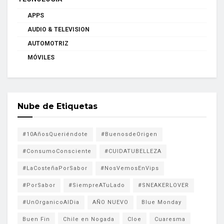
APPS
AUDIO & TELEVISION
AUTOMOTRIZ
MÓVILES
Nube de Etiquetas
#10AñosQueriéndote
#BuenosdeOrigen
#ConsumoConsciente
#CUIDATUBELLEZA
#LaCosteñaPorSabor
#NosVemosEnVips
#PorSabor
#SiempreATuLado
#SNEAKERLOVER
#UnOrganicoAlDia
AÑO NUEVO
Blue Monday
Buen Fin
Chile en Nogada
Cloe
Cuaresma