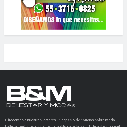
Ofrecemos a nuestros lectores un espacio de noticias sobre moda,
belleza, perfumería, cosmética, estilo de vida, salud, deporte, gourmet