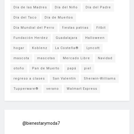
Día de las Madres
Día del Niño
Día del Padre
Día del Taco
Día de Muertos
Día Mundial del Perro
fiestas patrias
Fitbit
Fundación Herdez
Guadalajara
Halloween
hogar
Koblenz
La Costeña®
Lyncott
mascota
mascotas
Mercado Libre
Navidad
otoño
Pan de Muerto
papá
piel
regreso a clases
San Valentín
Sherwin-Williams
Tupperware®
verano
Walmart Express
@bienestarymoda7