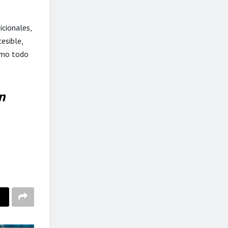
icionales,
esible,
como todo
n