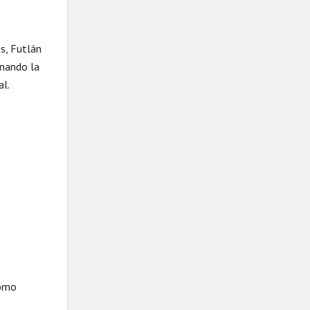
s, Futlán
inando la
al.
como