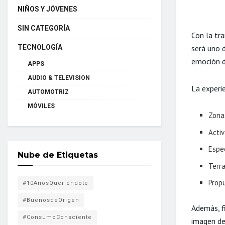
NIÑOS Y JÓVENES
SIN CATEGORÍA
Con la tra
TECNOLOGÍA
será uno 
emoción d
APPS
AUDIO & TELEVISION
La experie
AUTOMOTRIZ
MÓVILES
Zona
Activ
Espe
Nube de Etiquetas
Terr
Prop
#10AñosQueriéndote
#BuenosdeOrigen
Además, f
#ConsumoConsciente
imagen de