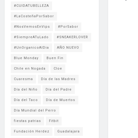
#CUIDATUBELLEZA
#LaCosteñaPorSabor
#NosVemosEnVips
#PorSabor
#SiempreATuLado
#SNEAKERLOVER
#UnOrganicoAlDia
AÑO NUEVO
Blue Monday
Buen Fin
Chile en Nogada
Cloe
Cuaresma
Día de las Madres
Día del Niño
Día del Padre
Día del Taco
Día de Muertos
Día Mundial del Perro
fiestas patrias
Fitbit
Fundación Herdez
Guadalajara