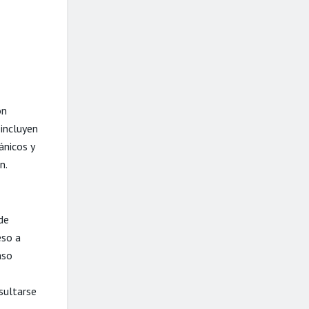
on
 incluyen
ánicos y
n.
de
eso a
aso
sultarse