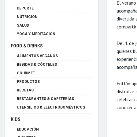
El verano 
DEPORTE
acompañad
NUTRICIÓN
divertida
SALUD
compartir 
YOGA Y MEDITACIÓN
Del 1 de j
FOOD & DRINKS
quienes b
ALIMENTOS VEGANOS
experienc
BEBIDAS & CÓCTELES
acompañar
GOURMET
PRODUCTOS
Futlán ap
RECETAS
disfrutar
celebrar c
RESTAURANTES & CAFETERÍAS
conocer a
UTENSILIOS & ELECTRODOMÉSTICOS
KIDS
EDUCACIÓN