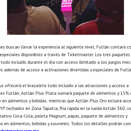
es buscan llevar la experiencia al siguiente nivel, Futlán contará c
especiales disponibles a través de Ticketmaster. Los tres paquetes
 todo incluido durante el día con acceso ilimitado a los juegos mec
es además de acceso a activaciones divertidas y especiales de Futlá
s ofrecerá el brazalete todo incluido a las atracciones y acceso a
nes Futlán; Aztlán Plus Plata sumará paquete de alimentos y 15% 
 en alimentos y bebidas; mientras que Aztlán Plus Oro incluirá acc
VIP techados en Zona Tapatía, fila rápida en la rueda Aztlán 360, v
tivo Coca-Cola, paleta Magnum, papas, paquete de alimentos y
s en alimentos, bebidas y souvenirs. Todos los detalles podrán con
cketmaster.com.mx
.