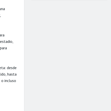
una
,
ara
estadio,
 para
eta: desde
ido, hasta
 o incluso