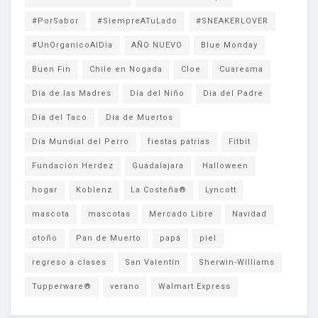
#PorSabor
#SiempreATuLado
#SNEAKERLOVER
#UnOrganicoAlDia
AÑO NUEVO
Blue Monday
Buen Fin
Chile en Nogada
Cloe
Cuaresma
Día de las Madres
Día del Niño
Día del Padre
Día del Taco
Día de Muertos
Día Mundial del Perro
fiestas patrias
Fitbit
Fundación Herdez
Guadalajara
Halloween
hogar
Koblenz
La Costeña®
Lyncott
mascota
mascotas
Mercado Libre
Navidad
otoño
Pan de Muerto
papá
piel
regreso a clases
San Valentín
Sherwin-Williams
Tupperware®
verano
Walmart Express