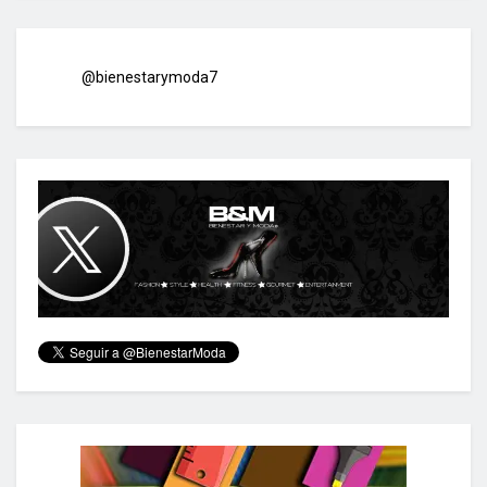
@bienestarymoda7