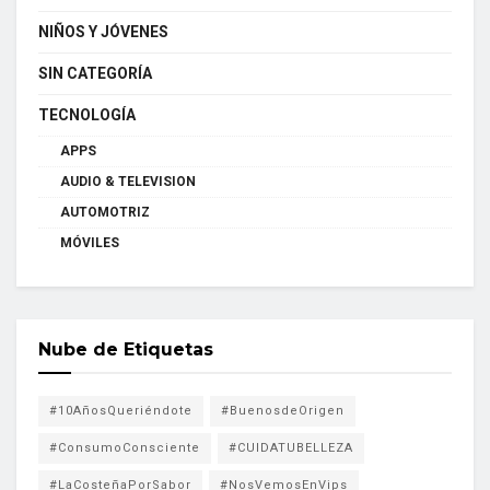
NIÑOS Y JÓVENES
SIN CATEGORÍA
TECNOLOGÍA
APPS
AUDIO & TELEVISION
AUTOMOTRIZ
MÓVILES
Nube de Etiquetas
#10AñosQueriéndote
#BuenosdeOrigen
#ConsumoConsciente
#CUIDATUBELLEZA
#LaCosteñaPorSabor
#NosVemosEnVips