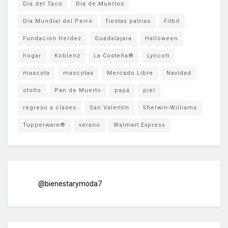
Día del Taco
Día de Muertos
Día Mundial del Perro
fiestas patrias
Fitbit
Fundación Herdez
Guadalajara
Halloween
hogar
Koblenz
La Costeña®
Lyncott
mascota
mascotas
Mercado Libre
Navidad
otoño
Pan de Muerto
papá
piel
regreso a clases
San Valentín
Sherwin-Williams
Tupperware®
verano
Walmart Express
@bienestarymoda7