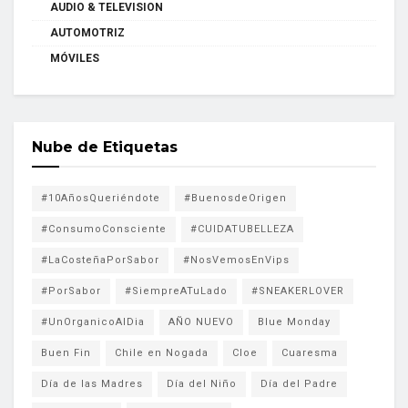
AUDIO & TELEVISION
AUTOMOTRIZ
MÓVILES
Nube de Etiquetas
#10AñosQueriéndote
#BuenosdeOrigen
#ConsumoConsciente
#CUIDATUBELLEZA
#LaCosteñaPorSabor
#NosVemosEnVips
#PorSabor
#SiempreATuLado
#SNEAKERLOVER
#UnOrganicoAlDia
AÑO NUEVO
Blue Monday
Buen Fin
Chile en Nogada
Cloe
Cuaresma
Día de las Madres
Día del Niño
Día del Padre