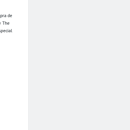
mpra de
e The
special