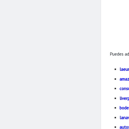
Puedes ad
laeu
amaz
cons
live
bode
lana
auto