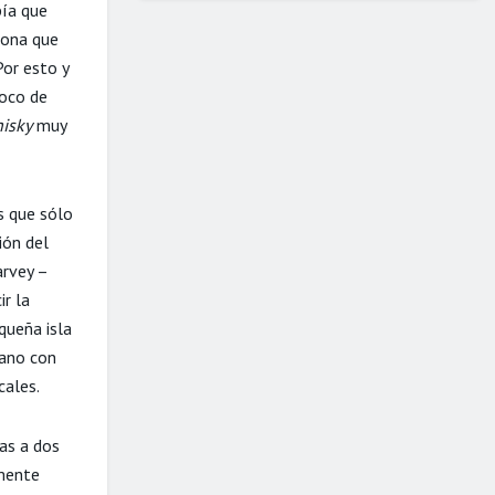
bía que
sona que
Por esto y
poco de
isky
muy
s que sólo
ión del
arvey –
r la
queña isla
mano con
cales.
ias a dos
lmente