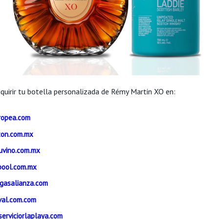
quirir tu botella personalizada de Rémy Martin XO en:
ropea.com
on.com.mx
uvino.com.mx
rpool.com.mx
gasalianza.com
val.com.com
serviciorlaplaya.com