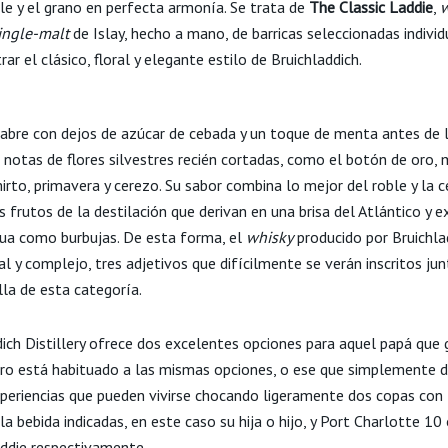
ble y el grano en perfecta armonía. Se trata de
The Classic Laddie
,
w
ingle-malt
de Islay, hecho a mano, de barricas seleccionadas indiv
ar el clásico, floral y elegante estilo de Bruichladdich.
abre con dejos de azúcar de cebada y un toque de menta antes de 
 notas de flores silvestres recién cortadas, como el botón de oro, 
irto, primavera y cerezo. Su sabor combina lo mejor del roble y la 
s frutos de la destilación que derivan en una brisa del Atlántico y 
gua como burbujas. De esta forma, el
whisky
producido por Bruichla
ral y complejo, tres adjetivos que difícilmente se verán inscritos ju
lla de esta categoría.
dich Distillery ofrece dos excelentes opciones para aquel papá que 
ro está habituado a las mismas opciones, o ese que simplemente d
periencias que pueden vivirse chocando ligeramente dos copas con 
la bebida indicadas, en este caso su hija o hijo, y Port Charlotte 10
addie respectivamente.