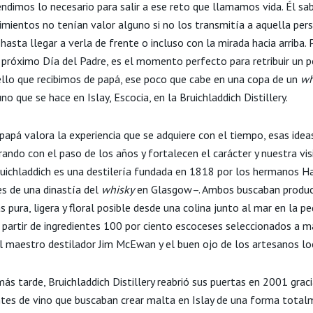
endimos lo necesario para salir a ese reto que llamamos vida. Él sa
imientos no tenían valor alguno si no los transmitía a aquella per
 hasta llegar a verla de frente o incluso con la mirada hacia arriba. 
 próximo Día del Padre, es el momento perfecto para retribuir un 
llo que recibimos de papá, ese poco que cabe en una copa de un
wh
uno que se hace en Islay, Escocia, en la Bruichladdich Distillery.
papá valora la experiencia que se adquiere con el tiempo, esas idea
ando con el paso de los años y fortalecen el carácter y nuestra vis
uichladdich es una destilería fundada en 1818 por los hermanos H
es de una dinastía del
whisky
en Glasgow–. Ambos buscaban produci
 pura, ligera y floral posible desde una colina junto al mar en la pe
 a partir de ingredientes 100 por ciento escoceses seleccionados a 
el maestro destilador Jim McEwan y el buen ojo de los artesanos lo
s tarde, Bruichladdich Distillery reabrió sus puertas en 2001 grac
tes de vino que buscaban crear malta en Islay de una forma tota