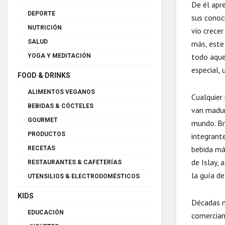
De él apr
DEPORTE
sus conoc
NUTRICIÓN
vio crecer
SALUD
más, este
todo aque
YOGA Y MEDITACIÓN
especial, 
FOOD & DRINKS
ALIMENTOS VEGANOS
Cualquier 
BEBIDAS & CÓCTELES
van madur
GOURMET
mundo. Br
PRODUCTOS
integrant
bebida más
RECETAS
de Islay,
RESTAURANTES & CAFETERÍAS
la guía d
UTENSILIOS & ELECTRODOMÉSTICOS
KIDS
Décadas má
EDUCACIÓN
comercian