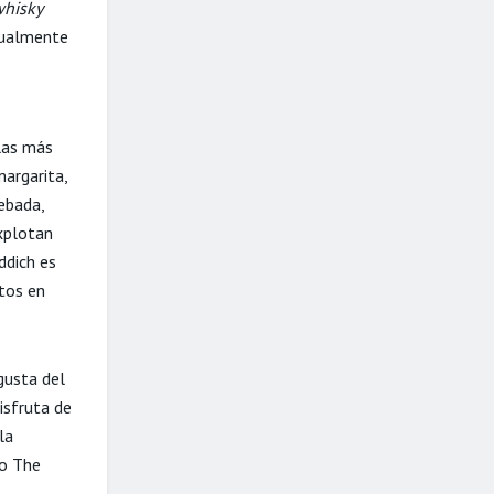
hisky
idualmente
las más
margarita,
cebada,
explotan
ddich es
ntos en
gusta del
isfruta de
la
 o The