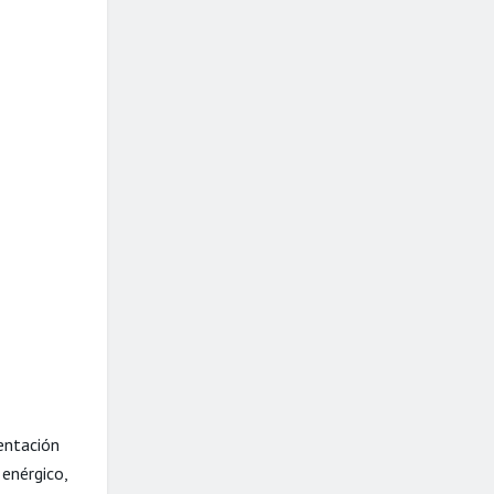
entación
 enérgico,