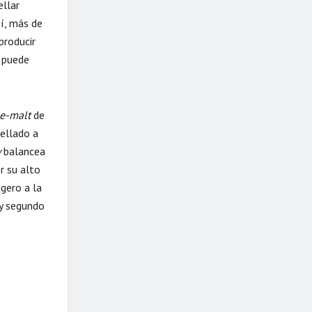
ellar
í, más de
producir
e puede
le-malt
de
tellado a
y
balancea
r su alto
gero a la
 y segundo