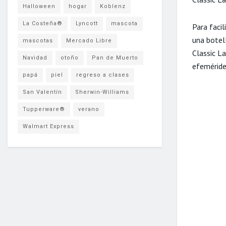
Halloween
hogar
Koblenz
La Costeña®
Lyncott
mascota
Para facil
una botel
mascotas
Mercado Libre
Classic La
Navidad
otoño
Pan de Muerto
efeméride
papá
piel
regreso a clases
San Valentín
Sherwin-Williams
Tupperware®
verano
Walmart Express