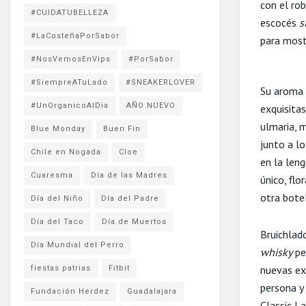
con el ro
#CUIDATUBELLEZA
escocés
s
#LaCosteñaPorSabor
para mostr
#NosVemosEnVips
#PorSabor
#SiempreATuLado
#SNEAKERLOVER
Su aroma 
#UnOrganicoAlDia
AÑO NUEVO
exquisitas
ulmaria, m
Blue Monday
Buen Fin
junto a lo
Chile en Nogada
Cloe
en la len
Cuaresma
Día de las Madres
único, flo
otra bote
Día del Niño
Día del Padre
Día del Taco
Día de Muertos
Bruichlad
Día Mundial del Perro
whisky
pe
nuevas ex
fiestas patrias
Fitbit
persona y 
Fundación Herdez
Guadalajara
Classic L