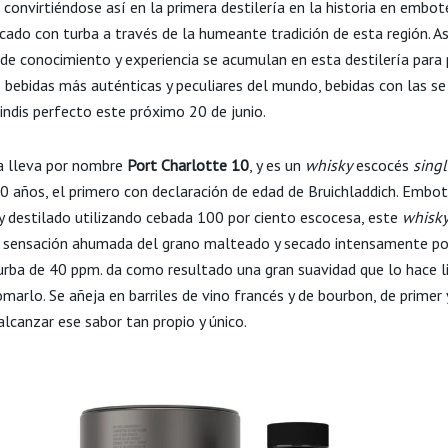
 convirtiéndose así en la primera destilería en la historia en embot
cado con turba a través de la humeante tradición de esta región. As
de conocimiento y experiencia se acumulan en esta destilería para 
s bebidas más auténticas y peculiares del mundo, bebidas con las s
rindis perfecto este próximo 20 de junio.
a lleva por nombre
Port Charlotte 10
, y es un
whisky
escocés
sing
 10 años, el primero con declaración de edad de Bruichladdich. Embo
 destilado utilizando cebada 100 por ciento escocesa, este
whisk
a sensación ahumada del grano malteado y secado intensamente po
turba de 40 ppm. da como resultado una gran suavidad que lo hace li
marlo. Se añeja en barriles de vino francés y de bourbon, de primer
alcanzar ese sabor tan propio y único.