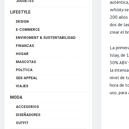
JUGUETES
auténtica,
whisky
se
LIFESTYLE
200 años 
DESIGN
dos de la
E-COMMERCE
crear el b
ENVIROMENT & SUSTENTABILIDAD
FINANZAS
La primer
HOGAR
Islay, de
50% ABV y
MASCOTAS
la intens
POLÍTICA
nivel de 
SEX-APPEAL
hora de to
VIAJES
uso, para 
MODA
ACCESORIOS
DISEÑADORES
OUTFIT