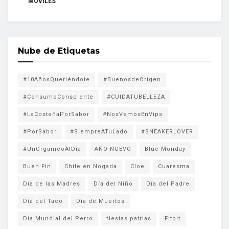
MÓVILES
Nube de Etiquetas
#10AñosQueriéndote
#BuenosdeOrigen
#ConsumoConsciente
#CUIDATUBELLEZA
#LaCosteñaPorSabor
#NosVemosEnVips
#PorSabor
#SiempreATuLado
#SNEAKERLOVER
#UnOrganicoAlDia
AÑO NUEVO
Blue Monday
Buen Fin
Chile en Nogada
Cloe
Cuaresma
Día de las Madres
Día del Niño
Día del Padre
Día del Taco
Día de Muertos
Día Mundial del Perro
fiestas patrias
Fitbit