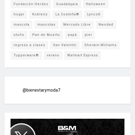
Fundación Herdez
Guadalajara
Halloween
hogar
Koblenz
La Costeña®
Lyncott
mascota
mascotas
Mercado Libre
Navidad
otoño
Pan de Muerto
papá
piel
regreso a clases
San Valentín
Sherwin-Williams
Tupperware®
verano
Walmart Express
@bienestarymoda7