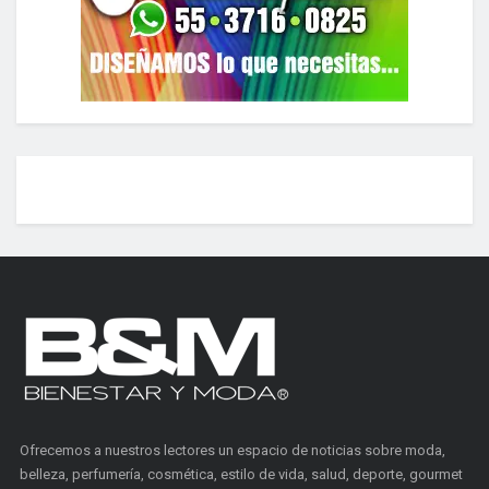
Ofrecemos a nuestros lectores un espacio de noticias sobre moda,
belleza, perfumería, cosmética, estilo de vida, salud, deporte, gourmet