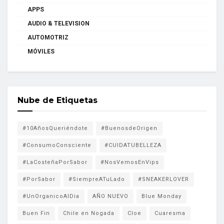
APPS
AUDIO & TELEVISION
AUTOMOTRIZ
MÓVILES
Nube de Etiquetas
#10AñosQueriéndote
#BuenosdeOrigen
#ConsumoConsciente
#CUIDATUBELLEZA
#LaCosteñaPorSabor
#NosVemosEnVips
#PorSabor
#SiempreATuLado
#SNEAKERLOVER
#UnOrganicoAlDia
AÑO NUEVO
Blue Monday
Buen Fin
Chile en Nogada
Cloe
Cuaresma