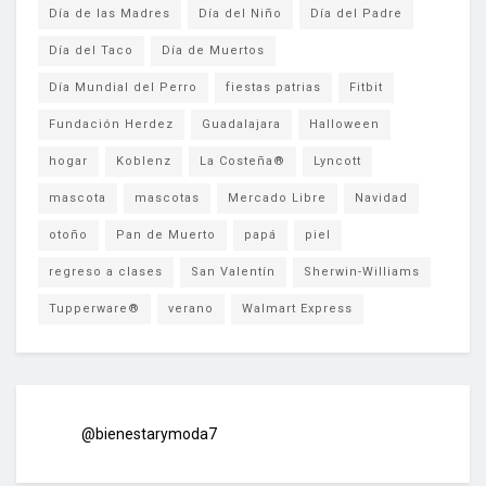
Día de las Madres
Día del Niño
Día del Padre
Día del Taco
Día de Muertos
Día Mundial del Perro
fiestas patrias
Fitbit
Fundación Herdez
Guadalajara
Halloween
hogar
Koblenz
La Costeña®
Lyncott
mascota
mascotas
Mercado Libre
Navidad
otoño
Pan de Muerto
papá
piel
regreso a clases
San Valentín
Sherwin-Williams
Tupperware®
verano
Walmart Express
@bienestarymoda7