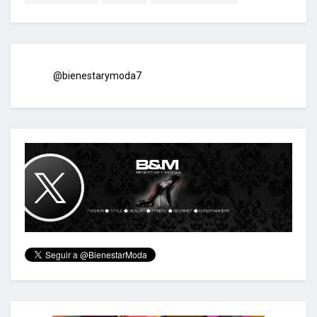
@bienestarymoda7