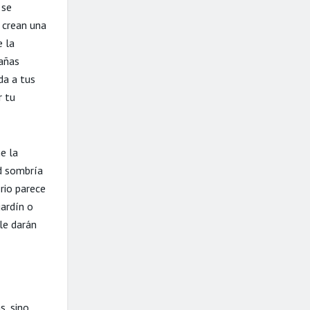
 se
 crean una
e la
rañas
da a tus
r tu
e la
ad sombría
rio parece
jardín o
le darán
s, sino