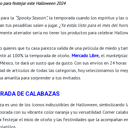
co para festejar este Halloween 2024
 para la
“Spooky Season”,
la temporada cuando los espíritus y las c
n tus pesadillas salen a jugar.
¿Ya estás listo para el mes del horr
mente aterrador sería no tener los productos para celebrar Hallo
ño quieres que tu casa parezca salida de una película de miedo y ta
ntir al 100% la temporada de otoño,
Mercado Libre
,
el
marketplac
 México, te dará un susto que da gusto. Con sus envíos en 24 horas
idad de artículos de todas las categorías, hoy seleccionamos lo mej
a amarilla para sorprender a tus invitados.
RADA DE CALABAZAS
za es uno de los íconos indiscutibles de Halloween, simbolizando l
porada con su vibrante color naranja y su versatilidad. Comer calab
 festejar el inicio de otoño y las festividades que la acompañan en
platillos.