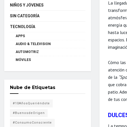
La llegad
NIÑOS Y JÓVENES
transform
SIN CATEGORÍA
atmósfera 
energía q
TECNOLOGÍA
hasta luce
APPS
espacios.
AUDIO & TELEVISION
imaginaci
AUTOMOTRIZ
MÓVILES
Cómo las
atención 
de la
“Spo
que cobra
Nube de Etiquetas
patio. Ad
de tus cor
#10AñosQueriéndote
#BuenosdeOrigen
DULCE
#ConsumoConsciente
La tempor