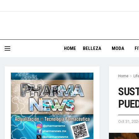
HOME
BELLEZA
MODA
F
Home
Lif
SUST
PUED
Oct 31, 202