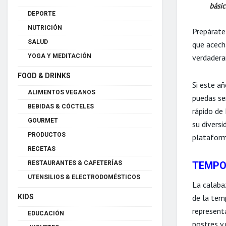
bási
DEPORTE
NUTRICIÓN
Prepárate
SALUD
que acecha
YOGA Y MEDITACIÓN
verdadera
FOOD & DRINKS
Si este a
ALIMENTOS VEGANOS
puedas se
BEBIDAS & CÓCTELES
rápido de
GOURMET
su divers
PRODUCTOS
plataform
RECETAS
RESTAURANTES & CAFETERÍAS
TEMPO
UTENSILIOS & ELECTRODOMÉSTICOS
La calaba
KIDS
de la tem
representa
EDUCACIÓN
postres y 