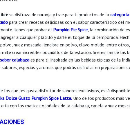
ibre
se disfraza de naranja y trae para ti productos de la
categoría
cado
para crear recetas deliciosas con el sabor característico del 
amente tienes que probar el
Pumpkin Pie Spice
, la combinación de e
 agregar a cualquier platillo y darle el toque de la temporada. Hec
 polvo, nuez moscada, jengibre en polvo, clavo molido, entre otros,
mite crear increíbles bocadillos de la estación. Si eres fan de las 
 sabor calabaza
es para ti, inspirada en las bebidas típicas de la Ind
 sabores, especias y aromas que podrás disfrutar en preparaciones 
de los que les gusta disfrutar de sabores exclusivos, está disponibl
ks Dolce Gusto Pumpkin Spice Latte.
Uno de los productos más ve
tería con los matices otoñales de la calabaza, canela y nuez mosc
ACIONES