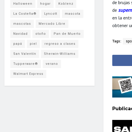
de brujas 
Halloween
hogar
Koblenz
de
super
La Costeña®
Lyncott
mascota
en la entr
mascotas
Mercado Libre
obtener u
Navidad
otoño
Pan de Muerto
Tags:
spo
papá
piel
regreso a clases
San Valentín
Sherwin-Williams
Tupperware®
verano
Walmart Express
Public