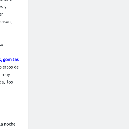
es y
er
eason,
su
, gomitas
biertos de
a muy
, ​ los
 la noche