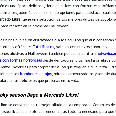
én es una época deliciosa, llena de dulces con formas escalofriant
lucinantes, además de un sinfín de opciones para satisfacer cualqui
rcado Libre
, tiene una selección de los mejores dulces de spooky s
para repartir en la noche de Halloween. ​
 los niños que salen disfrazados o a los adultos que aún conservan 
terior, y ofréceles
Tutsi Sustos
,
paletas con nuevos sabores y
iones alusivas a Halloween, también puedes encontrar
malvaviscos
as con formas
horrorosas
desde dentaduras, ojos ​ hasta cerebros cu
jiente. Increibles para sorprender a los que toquen a tu puerta. Otr
ón son los ​
bombones de ojos
,
miradas amenazadoras y son, sin duda
ulares más deliciosos que probarás en tu vida.
oky season llegó a Mercado Libre!
ibre
se convierte en tu mejor aliado esta temporada. Con miles de
disponibles a un solo clic, encontrarás todo lo necesario para que