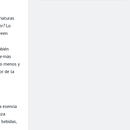
riaturas
or?
Lo
ween.
mbién
e
más
 o menos y
or de la
a esencia
aza
 bebidas,