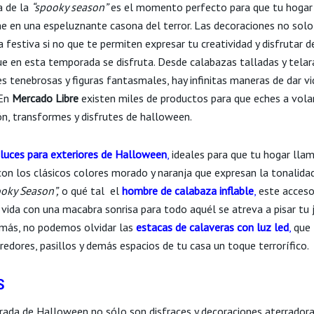
a de la
“spooky season”
es el momento perfecto para que tu hogar
e en una espeluznante casona del terror. Las decoraciones no solo
festiva si no que te permiten expresar tu creatividad y disfrutar d
ue en esta temporada se disfruta. Desde calabazas talladas y tela
s tenebrosas y figuras fantasmales, hay infinitas maneras de dar vi
 En
Mercado Libre
existen miles de productos para que eches a vola
ón, transformes y disfrutes de halloween.
luces para exteriores de Halloween
,
ideales para que tu hogar llam
con los clásicos colores morado y naranja que expresan la tonalid
oky Season”,
o qué tal ​ el
hombre de calabaza inflable
,
este acceso
 vida con una macabra sonrisa para todo aquél se atreva a pisar tu 
emás, no podemos olvidar las
estacas de calaveras con luz led
,
que 
redores, pasillos y demás espacios de tu casa un toque terrorífico.
S
ada de Halloween no sólo son disfraces y decoraciones aterradora