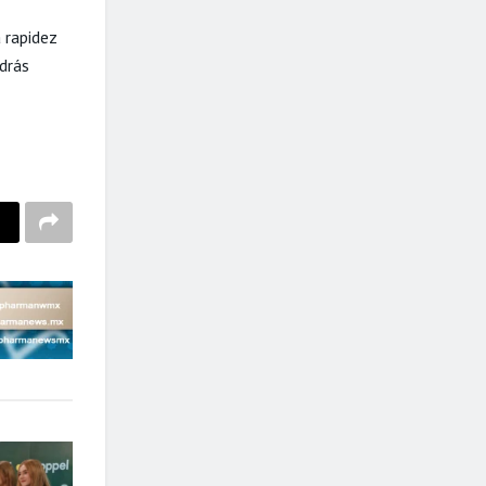
a rapidez
drás