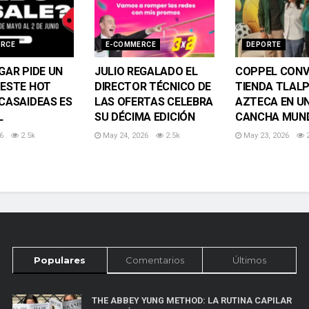
ERCE
E-COMMERCE
DEPORTE
GAR PIDE UN
JULIO REGALADO EL
COPPEL CONV
 ESTE HOT
DIRECTOR TÉCNICO DE
TIENDA TLAL
 CASAIDEAS ES
LAS OFERTAS CELEBRA
AZTECA EN U
L
SU DÉCIMA EDICIÓN
CANCHA MUND
6
2.5k
May 24, 2026
2.5k
May 23, 2026
2
Populares
Comentarios
Últimos
THE ABBEY YUNG METHOD: LA RUTINA CAPILAR