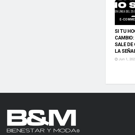
E-COMM
SI TU HO
CAMBIO:
SALE DE
LA SEÑA
Jun 1, 202