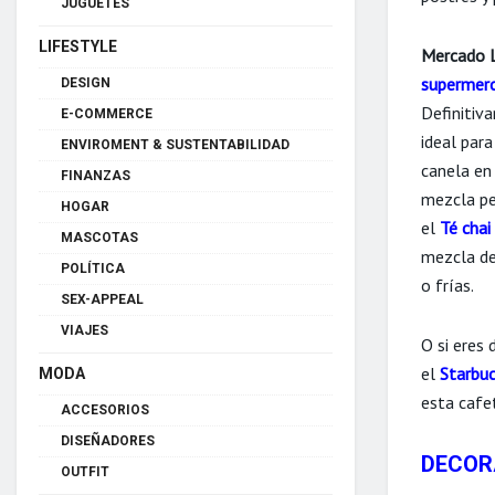
JUGUETES
LIFESTYLE
Mercado L
supermer
DESIGN
Definitiv
E-COMMERCE
ideal para
ENVIROMENT & SUSTENTABILIDAD
canela en
FINANZAS
mezcla per
HOGAR
el
Té chai
MASCOTAS
mezcla de
POLÍTICA
o frías.
SEX-APPEAL
VIAJES
O si eres 
el
Starbuc
MODA
esta cafe
ACCESORIOS
DISEÑADORES
DECOR
OUTFIT