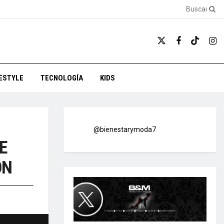
FESTYLE
TECNOLOGÍA
KIDS
@bienestarymoda7
E
ON