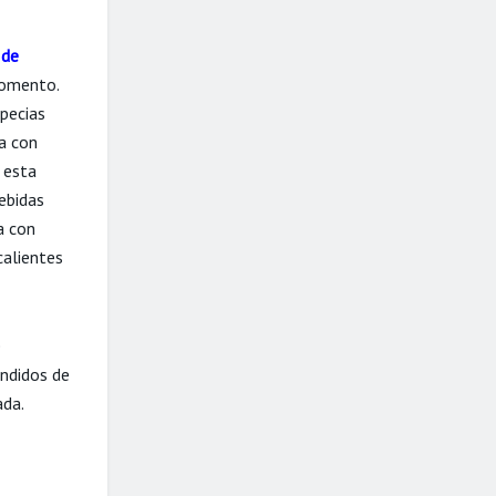
 de
momento.
specias
ha con
 esta
bebidas
ia con
calientes
e
ndidos de
ada.