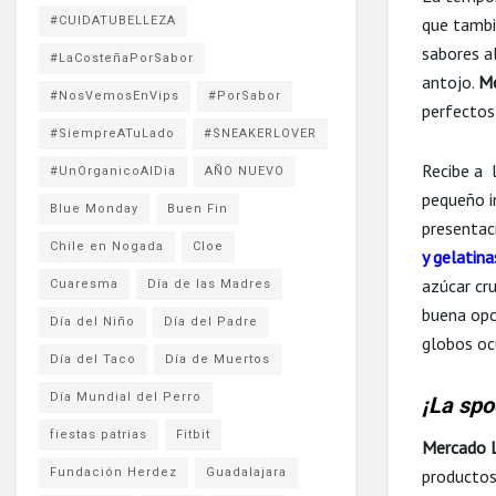
#CUIDATUBELLEZA
que tambi
sabores a
#LaCosteñaPorSabor
antojo.
Me
#NosVemosEnVips
#PorSabor
perfectos 
#SiempreATuLado
#SNEAKERLOVER
Recibe a ​
#UnOrganicoAlDia
AÑO NUEVO
pequeño in
Blue Monday
Buen Fin
presentac
Chile en Nogada
Cloe
y gelatin
azúcar cru
Cuaresma
Día de las Madres
buena opci
Día del Niño
Día del Padre
globos oc
Día del Taco
Día de Muertos
Día Mundial del Perro
¡La spo
fiestas patrias
Fitbit
Mercado L
Fundación Herdez
Guadalajara
productos 