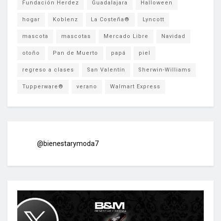
Fundación Herdez
Guadalajara
Halloween
hogar
Koblenz
La Costeña®
Lyncott
mascota
mascotas
Mercado Libre
Navidad
otoño
Pan de Muerto
papá
piel
regreso a clases
San Valentín
Sherwin-Williams
Tupperware®
verano
Walmart Express
@bienestarymoda7