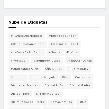
Nube de Etiquetas
#10AñosQueriéndote
#BuenosdeOrigen
#ConsumoConsciente
#CUIDATUBELLEZA
#LaCosteñaPorSabor
#NosVemosEnVips
#PorSabor
#SiempreATuLado
#SNEAKERLOVER
#UnOrganicoAlDia
AÑO NUEVO
Blue Monday
Buen Fin
Chile en Nogada
Cloe
Cuaresma
Día de las Madres
Día del Niño
Día del Padre
Día del Taco
Día de Muertos
Día Mundial del Perro
fiestas patrias
Fitbit